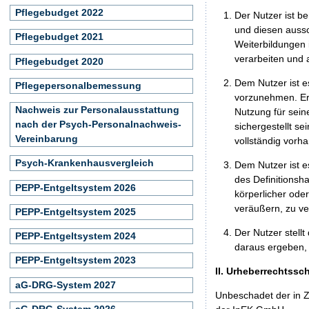
Pflegebudget 2022
Der Nutzer ist b
und diesen aussc
Pflegebudget 2021
Weiterbildungen 
verarbeiten und
Pflegebudget 2020
Dem Nutzer ist e
Pflegepersonalbemessung
vorzunehmen. Er 
Nachweis zur Personalausstattung
Nutzung für seine
nach der Psych-Personalnachweis-
sichergestellt s
Vereinbarung
vollständig vorha
Psych-Krankenhausvergleich
Dem Nutzer ist e
des Definitionsh
PEPP-Entgeltsystem 2026
körperlicher ode
veräußern, zu ve
PEPP-Entgeltsystem 2025
Der Nutzer stellt
PEPP-Entgeltsystem 2024
daraus ergeben, 
PEPP-Entgeltsystem 2023
II. Urheberrechtssc
aG-DRG-System 2027
Unbeschadet der in Z
aG-DRG-System 2026