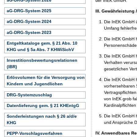
der InEK GmbH.
aG-DRG-System 2025
III. Gewährleistung 
aG-DRG-System 2024
Die InEK GmbH ü
Umfang fehlerfrei
aG-DRG-System 2023
Die InEK GmbH h
Entgeltkataloge gem. § 21 Abs. 10
Personenschäden
KHG und § 5a Abs. 7 KHWiSichV
Die InEK GmbH ha
Investitionsbewertungsrelationen
Verhalten verurs
(IBR)
gesetzlichen Ver
Erlösvolumen für die Versorgung von
Die InEK GmbH ha
Kindern und Jugendlichen
vorhersehbaren S
Vertragspflichten
DRG-Systemzuschlag
von InEK grob fa
Kardinalpflichte
Datenlieferung gem. § 21 KHEntgG
Die InEK GmbH h
Sonderleistungen nach § 26 a/d/e
und Ansprüche Dr
KHG
IV. Anwendbares Re
PEPP-Vorschlagsverfahren