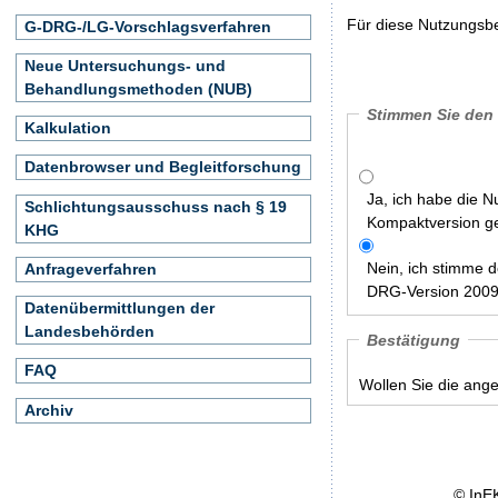
Für diese Nutzungsbe
G-DRG-/LG-Vorschlagsverfahren
Neue Untersuchungs- und
Behandlungsmethoden (NUB)
Stimmen Sie den
Kalkulation
Datenbrowser und Begleitforschung
Ja, ich habe die 
Schlichtungsausschuss nach § 19
Kompaktversion ge
KHG
Nein, ich stimme 
Anfrageverfahren
DRG-Version 2009:
Datenübermittlungen der
Landesbehörden
Bestätigung
FAQ
Wollen Sie die ang
Archiv
© InE