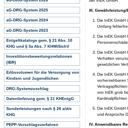
der InEK GmbH.
aG-DRG-System 2025
III. Gewährleistung
aG-DRG-System 2024
Die InEK GmbH ü
Umfang fehlerfrei
aG-DRG-System 2023
Die InEK GmbH h
Entgeltkataloge gem. § 21 Abs. 10
Personenschäden
KHG und § 5a Abs. 7 KHWiSichV
Die InEK GmbH ha
Investitionsbewertungsrelationen
Verhalten verurs
(IBR)
gesetzlichen Ver
Erlösvolumen für die Versorgung von
Die InEK GmbH ha
Kindern und Jugendlichen
vorhersehbaren S
Vertragspflichten
DRG-Systemzuschlag
von InEK grob fa
Kardinalpflichte
Datenlieferung gem. § 21 KHEntgG
Die InEK GmbH h
Sonderleistungen nach § 26 a/d/e
und Ansprüche Dr
KHG
IV. Anwendbares Re
PEPP-Vorschlagsverfahren