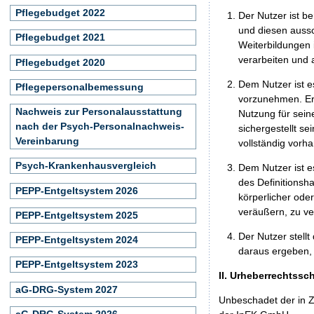
Pflegebudget 2022
Der Nutzer ist b
und diesen aussc
Pflegebudget 2021
Weiterbildungen 
verarbeiten und
Pflegebudget 2020
Dem Nutzer ist e
Pflegepersonalbemessung
vorzunehmen. Er 
Nachweis zur Personalausstattung
Nutzung für seine
nach der Psych-Personalnachweis-
sichergestellt s
Vereinbarung
vollständig vorha
Psych-Krankenhausvergleich
Dem Nutzer ist e
des Definitionsh
PEPP-Entgeltsystem 2026
körperlicher ode
veräußern, zu ve
PEPP-Entgeltsystem 2025
Der Nutzer stellt
PEPP-Entgeltsystem 2024
daraus ergeben, 
PEPP-Entgeltsystem 2023
II. Urheberrechtssc
aG-DRG-System 2027
Unbeschadet der in Z
aG-DRG-System 2026