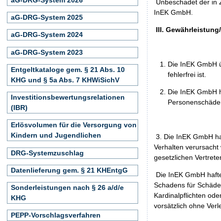
Unbeschadet der in Z
InEK GmbH.
aG-DRG-System 2025
III. Gewährleistun
aG-DRG-System 2024
aG-DRG-System 2023
Die InEK GmbH ü
Entgeltkataloge gem. § 21 Abs. 10
fehlerfrei ist.
KHG und § 5a Abs. 7 KHWiSichV
Die InEK GmbH h
Investitionsbewertungsrelationen
Personenschäden
(IBR)
Erlösvolumen für die Versorgung von
Kindern und Jugendlichen
3. Die InEK GmbH haf
Verhalten verursacht
DRG-Systemzuschlag
gesetzlichen Vertrete
Datenlieferung gem. § 21 KHEntgG
Die InEK GmbH haftet
Schadens für Schäden 
Sonderleistungen nach § 26 a/d/e
Kardinalpflichten ode
KHG
vorsätzlich ohne Verl
PEPP-Vorschlagsverfahren