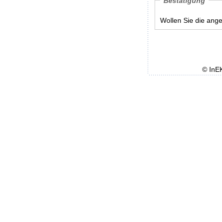
Bestätigung
Wollen Sie die ang
© InE