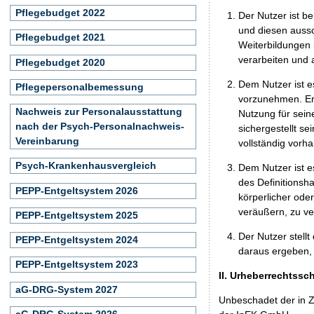
Pflegebudget 2022
Der Nutzer ist b
und diesen aussc
Pflegebudget 2021
Weiterbildungen 
verarbeiten und
Pflegebudget 2020
Dem Nutzer ist e
Pflegepersonalbemessung
vorzunehmen. Er 
Nachweis zur Personalausstattung
Nutzung für seine
nach der Psych-Personalnachweis-
sichergestellt s
Vereinbarung
vollständig vorha
Psych-Krankenhausvergleich
Dem Nutzer ist e
des Definitionsh
PEPP-Entgeltsystem 2026
körperlicher ode
veräußern, zu ve
PEPP-Entgeltsystem 2025
Der Nutzer stellt
PEPP-Entgeltsystem 2024
daraus ergeben, 
PEPP-Entgeltsystem 2023
II. Urheberrechtssc
aG-DRG-System 2027
Unbeschadet der in Z
aG-DRG-System 2026