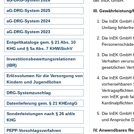
der InEK GmbH.
aG-DRG-System 2025
III. Gewährleistung
aG-DRG-System 2024
Die InEK GmbH ü
Umfang fehlerfrei
aG-DRG-System 2023
Die InEK GmbH h
Entgeltkataloge gem. § 21 Abs. 10
Personenschäden
KHG und § 5a Abs. 7 KHWiSichV
Die InEK GmbH ha
Investitionsbewertungsrelationen
Verhalten verurs
(IBR)
gesetzlichen Ver
Erlösvolumen für die Versorgung von
Die InEK GmbH ha
Kindern und Jugendlichen
vorhersehbaren S
Vertragspflichten
DRG-Systemzuschlag
von InEK grob fa
Kardinalpflichte
Datenlieferung gem. § 21 KHEntgG
Die InEK GmbH h
Sonderleistungen nach § 26 a/d/e
und Ansprüche Dr
KHG
IV. Anwendbares Re
PEPP-Vorschlagsverfahren