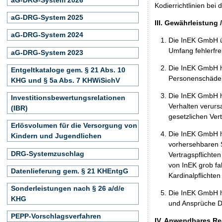
Kodierrichtlinien bei
aG-DRG-System 2025
III. Gewährleistung 
aG-DRG-System 2024
Die InEK GmbH üb
Umfang fehlerfrei
aG-DRG-System 2023
Die InEK GmbH h
Entgeltkataloge gem. § 21 Abs. 10
Personenschäden
KHG und § 5a Abs. 7 KHWiSichV
Die InEK GmbH ha
Investitionsbewertungsrelationen
Verhalten verurs
(IBR)
gesetzlichen Ver
Erlösvolumen für die Versorgung von
Die InEK GmbH ha
Kindern und Jugendlichen
vorhersehbaren S
DRG-Systemzuschlag
Vertragspflichten
von InEK grob fa
Datenlieferung gem. § 21 KHEntgG
Kardinalpflichte
Sonderleistungen nach § 26 a/d/e
Die InEK GmbH h
KHG
und Ansprüche Dr
PEPP-Vorschlagsverfahren
IV. Anwendbares Re