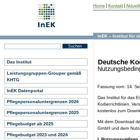
Home
Kontakt
Aktuell
InEK – Institut für
Deutsche Kod
Das Institut
Nutzungsbeding
Leistungsgruppen-Grouper gemäß
KHTG
Fassung vom: 14. S
InEK Datenportal
Das Institut für das
Pflegepersonaluntergrenzen 2026
Kodierrichtlinien, Ver
kostenlos zum Downl
Pflegepersonaluntergrenzen 2025
Mit dem Download de
Pflegebudget ab 2025
GmbH und dem Nutzer
Pflegebudget 2023 und 2024
I. Nutzungsumfang