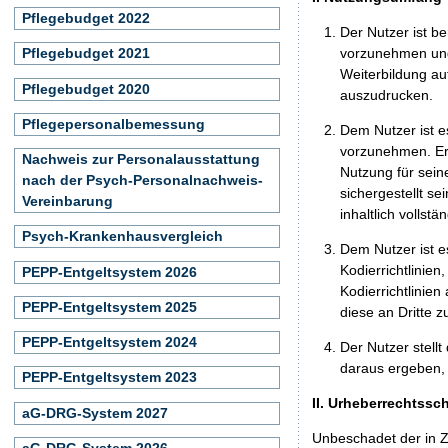
Pflegebudget 2022
Der Nutzer ist b
vorzunehmen und
Pflegebudget 2021
Weiterbildung au
Pflegebudget 2020
auszudrucken.
Pflegepersonalbemessung
Dem Nutzer ist e
vorzunehmen. Er 
Nachweis zur Personalausstattung
Nutzung für seine
nach der Psych-Personalnachweis-
sichergestellt s
Vereinbarung
inhaltlich vollst
Psych-Krankenhausvergleich
Dem Nutzer ist e
Kodierrichtlinie
PEPP-Entgeltsystem 2026
Kodierrichtlinien
PEPP-Entgeltsystem 2025
diese an Dritte 
PEPP-Entgeltsystem 2024
Der Nutzer stellt
daraus ergeben, 
PEPP-Entgeltsystem 2023
II. Urheberrechtssc
aG-DRG-System 2027
Unbeschadet der in Z
aG-DRG-System 2026