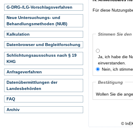
G-DRG-/LG-Vorschlagsverfahren
Für diese Nutzungsbe
Neue Untersuchungs- und
Behandlungsmethoden (NUB)
Stimmen Sie den
Kalkulation
Datenbrowser und Begleitforschung
Schlichtungsausschuss nach § 19
Ja, ich habe die 
KHG
einverstanden.
Nein, ich stimm
Anfrageverfahren
Bestätigung
Datenübermittlungen der
Landesbehörden
Wollen Sie die ang
FAQ
Archiv
© InE