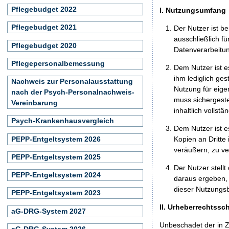
Pflegebudget 2022
I. Nutzungsumfang
Pflegebudget 2021
Der Nutzer ist b
ausschließlich f
Pflegebudget 2020
Datenverarbeitun
Pflegepersonalbemessung
Dem Nutzer ist e
ihm lediglich ge
Nachweis zur Personalausstattung
Nutzung für eig
nach der Psych-Personalnachweis-
muss sichergeste
Vereinbarung
inhaltlich vollstä
Psych-Krankenhausvergleich
Dem Nutzer ist e
PEPP-Entgeltsystem 2026
Kopien an Dritte 
veräußern, zu ve
PEPP-Entgeltsystem 2025
Der Nutzer stellt
PEPP-Entgeltsystem 2024
daraus ergeben,
dieser Nutzungs
PEPP-Entgeltsystem 2023
II. Urheberrechtssc
aG-DRG-System 2027
Unbeschadet der in Z
aG-DRG-System 2026