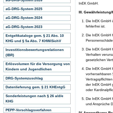
InEK GmbH.
aG-DRG-System 2025
III. Gewährleistung
aG-DRG-System 2024
Die InEK GmbH ü
fehlerfrei ist.
aG-DRG-System 2023
Die InEK GmbH h
Entgeltkataloge gem. § 21 Abs. 10
Personenschäden
KHG und § 5a Abs. 7 KHWiSichV
Die InEK GmbH ha
Investitionsbewertungsrelationen
Verhalten verurs
(IBR)
gesetzlichen Ver
Erlösvolumen für die Versorgung von
Die InEK GmbH ha
Kindern und Jugendlichen
vorhersehbaren S
DRG-Systemzuschlag
Vertragspflichten
der InEK GmbH gr
Datenlieferung gem. § 21 KHEntgG
oder Kardinalpfl
Sonderleistungen nach § 26 a/d/e
Die InEK GmbH h
KHG
und Ansprüche Dr
PEPP-Vorschlagsverfahren
IV. Anwendbares Re