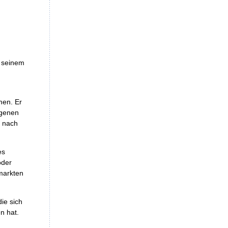
n seinem
men. Er
igenen
h nach
es
oder
markten
die sich
n hat.