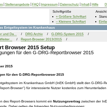
es
Stellenangebote
FAQ
Impressum
Datenschutz
Inhalt
Hilfe
D
Schriftgröße
Ansicht
+ Größere Schriftart
Stand
– Kleinere Schriftart
Einfa
 das Entgeltsystem im Krankenhaus
r und Da...
DRG Archiv
G-DRG-System 2015
Weiter...
Report-Browser 2013/2015
t Browser 2015 Setup
gungen für den G-DRG-Reportbrowser 2015
er 2015
en für den G-DRG-Reportbrowser 2015
s Entgeltsystem im Krankenhaus GmbH (InEK GmbH) stellt den G-DRG-R
Report-Browser“) für interessierte Nutzer kostenlos zum Herunterladen
en des Report-Browsers kommt ein
Nutzungsvertrag
zwischen der I
ande. Dabei gelten die folgenden Nutzungsbedingungen: