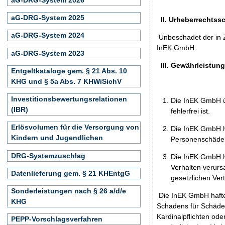
aG-DRG-System 2025
II. Urheberrechtss
aG-DRG-System 2024
Unbeschadet der in Z
InEK GmbH.
aG-DRG-System 2023
III. Gewährleistun
Entgeltkataloge gem. § 21 Abs. 10
KHG und § 5a Abs. 7 KHWiSichV
Investitionsbewertungsrelationen
Die InEK GmbH ü
(IBR)
fehlerfrei ist.
Erlösvolumen für die Versorgung von
Die InEK GmbH h
Kindern und Jugendlichen
Personenschäden
DRG-Systemzuschlag
Die InEK GmbH ha
Verhalten verurs
Datenlieferung gem. § 21 KHEntgG
gesetzlichen Ver
Sonderleistungen nach § 26 a/d/e
Die InEK GmbH haftet
KHG
Schadens für Schäden 
Kardinalpflichten ode
PEPP-Vorschlagsverfahren