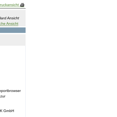
ruckansicht
ard Ansicht
che Ansicht
eportbrowser
 zur
nEK GmbH