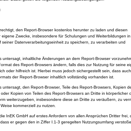
g
erechtigt, den Report-Browser kostenlos herunter zu laden und diesen
ür eigene Zwecke, insbesondere für Schulungen und Weiterbildungen i
seiner Datenverarbeitungseinheit zu speichern, zu verarbeiten und
s untersagt, inhaltliche Änderungen an dem Report-Browser vorzuneh
Format des Report-Browsers ändern, falls dies zur Nutzung für seine e
ch oder hilfreich ist. Hierbei muss jedoch sichergestellt sein, dass auc
mats der Report-Browser inhaltlich vollständig vorhanden ist.
s untersagt, den Report-Browser, Teile des Report-Browsers, Kopien d
oder Kopien von Teilen des Report-Browsers an Dritte in körperlicher 
orm weiterzugeben, insbesondere diese an Dritte zu veräußern, zu ver
r Weise kommerziell zu nutzen.
 die InEK GmbH auf erstes Anfordern von allen Ansprüchen Dritter frei, 
dass er gegen den in Ziffer I.1-3 geregelten Nutzungsumfang verstoße