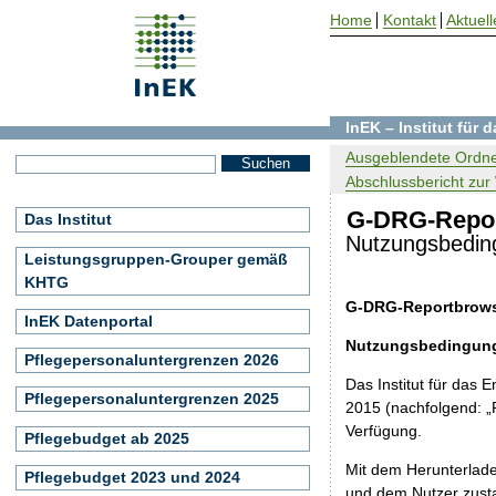
Home
Kontakt
Aktuell
InEK – Institut für
Ausgeblendete Ordne
Abschlussbericht zur 
G-DRG-Repor
Das Institut
Nutzungsbedin
Leistungsgruppen-Grouper gemäß
KHTG
G-DRG-Reportbrows
InEK Datenportal
Nutzungsbedingung
Pflegepersonaluntergrenzen 2026
Das Institut für da
Pflegepersonaluntergrenzen 2025
2015 (nachfolgend: „
Verfügung.
Pflegebudget ab 2025
Mit dem Herunterlad
Pflegebudget 2023 und 2024
und dem Nutzer zust