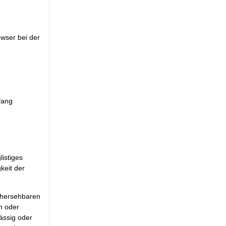
wser bei der
fang
istiges
keit der
rhersehbaren
n oder
lässig oder