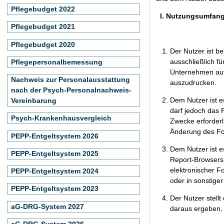
Pflegebudget 2022
I. Nutzungsumfan
Pflegebudget 2021
Pflegebudget 2020
Der Nutzer ist b
ausschließlich f
Pflegepersonalbemessung
Unternehmen auf 
Nachweis zur Personalausstattung
auszudrucken.
nach der Psych-Personalnachweis-
Dem Nutzer ist e
Vereinbarung
darf jedoch das 
Psych-Krankenhausvergleich
Zwecke erforderli
Änderung des For
PEPP-Entgeltsystem 2026
Dem Nutzer ist e
PEPP-Entgeltsystem 2025
Report-Browsers 
elektronischer F
PEPP-Entgeltsystem 2024
oder in sonstige
PEPP-Entgeltsystem 2023
Der Nutzer stellt
aG-DRG-System 2027
daraus ergeben, 
aG-DRG-System 2026