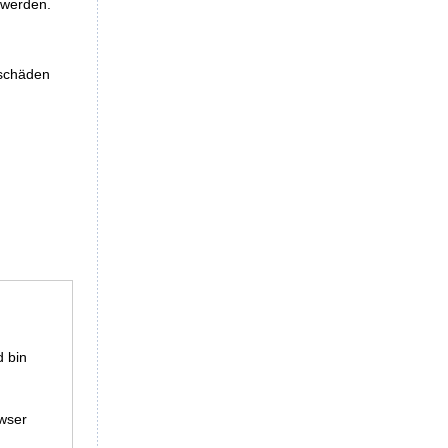
t werden.
eschäden
 bin
wser