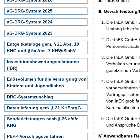
der InEK GmbH.
aG-DRG-System 2025
III. Gewährleistung
aG-DRG-System 2024
Die InEK GmbH ü
Umfang fehlerfrei
aG-DRG-System 2023
Die InEK GmbH h
Entgeltkataloge gem. § 21 Abs. 10
Personenschäden
KHG und § 5a Abs. 7 KHWiSichV
Die InEK GmbH ha
Investitionsbewertungsrelationen
Verhalten verurs
(IBR)
gesetzlichen Ver
Erlösvolumen für die Versorgung von
Die InEK GmbH ha
Kindern und Jugendlichen
vorhersehbaren S
Vertragspflichten
DRG-Systemzuschlag
von InEK grob fa
Kardinalpflichte
Datenlieferung gem. § 21 KHEntgG
Die InEK GmbH h
Sonderleistungen nach § 26 a/d/e
und Ansprüche Dr
KHG
IV. Anwendbares Re
PEPP-Vorschlagsverfahren