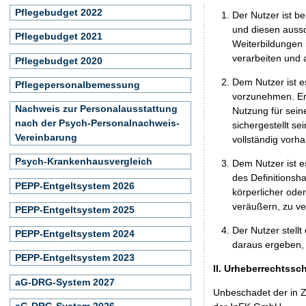
Pflegebudget 2022
Der Nutzer ist b
und diesen aussc
Pflegebudget 2021
Weiterbildungen 
verarbeiten und
Pflegebudget 2020
Dem Nutzer ist e
Pflegepersonalbemessung
vorzunehmen. Er 
Nachweis zur Personalausstattung
Nutzung für seine
nach der Psych-Personalnachweis-
sichergestellt s
Vereinbarung
vollständig vorha
Psych-Krankenhausvergleich
Dem Nutzer ist e
des Definitionsh
PEPP-Entgeltsystem 2026
körperlicher ode
veräußern, zu ve
PEPP-Entgeltsystem 2025
Der Nutzer stellt
PEPP-Entgeltsystem 2024
daraus ergeben, 
PEPP-Entgeltsystem 2023
II. Urheberrechtssc
aG-DRG-System 2027
Unbeschadet der in Z
aG-DRG-System 2026