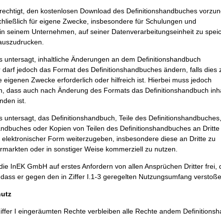
erechtigt, den kostenlosen Download des Definitionshandbuches vorz
hließlich für eigene Zwecke, insbesondere für Schulungen und
in seinem Unternehmen, auf seiner Datenverarbeitungseinheit zu spei
 auszudrucken.
s untersagt, inhaltliche Änderungen an dem Definitionshandbuch
darf jedoch das Format des Definitionshandbuches ändern, falls dies 
 eigenen Zwecke erforderlich oder hilfreich ist. Hierbei muss jedoch
ein, dass auch nach Änderung des Formats das Definitionshandbuch inha
nden ist.
s untersagt, das Definitionshandbuch, Teile des Definitionshandbuches
andbuches oder Kopien von Teilen des Definitionshandbuches an Dritte 
r elektronischer Form weiterzugeben, insbesondere diese an Dritte zu
rmarkten oder in sonstiger Weise kommerziell zu nutzen.
 die InEK GmbH auf erstes Anfordern von allen Ansprüchen Dritter frei, 
dass er gegen den in Ziffer I.1-3 geregelten Nutzungsumfang verstoße
hutz
iffer I eingeräumten Rechte verbleiben alle Rechte andem Definitions