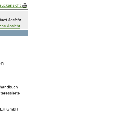
ruckansicht
ard Ansicht
che Ansicht
on
nshandbuch
teressierte
InEK GmbH