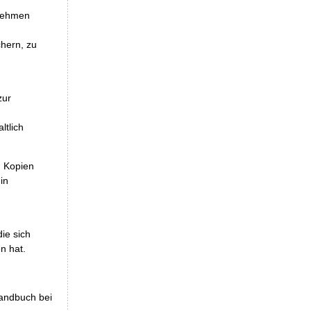
unehmen
chern, zu
zur
ltlich
, Kopien
in
die sich
n hat.
handbuch bei