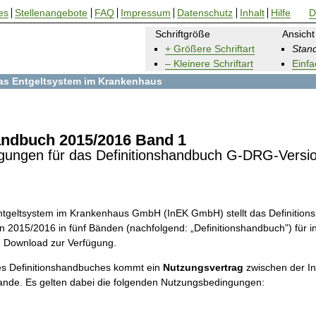
es
Stellenangebote
FAQ
Impressum
Datenschutz
Inhalt
Hilfe
D
Schriftgröße
Ansicht
+ Größere Schriftart
Stand
– Kleinere Schriftart
Einfa
 das Entgeltsystem im Krankenhaus
andbuch 2015/2016 Band 1
gungen für das Definitionshandbuch G-DRG-Versi
 Entgeltsystem im Krankenhaus GmbH (InEK GmbH) stellt das Definitio
 2015/2016 in fünf Bänden (nachfolgend: „Definitionshandbuch”) für in
m Download zur Verfügung.
s Definitionshandbuches kommt ein
Nutzungsvertrag
zwischen der 
ande. Es gelten dabei die folgenden Nutzungsbedingungen: