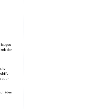
m
istiges
keit der
icher
ehilfen
n oder
eschäden