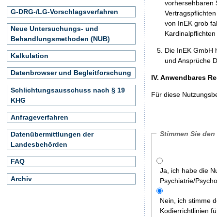
vorhersehbaren S
G-DRG-/LG-Vorschlagsverfahren
Vertragspflichten
von InEK grob fa
Neue Untersuchungs- und
Kardinalpflichte
Behandlungsmethoden (NUB)
Die InEK GmbH h
Kalkulation
und Ansprüche Dr
Datenbrowser und Begleitforschung
IV. Anwendbares Re
Schlichtungsausschuss nach § 19
Für diese Nutzungsbe
KHG
Anfrageverfahren
Stimmen Sie den
Datenübermittlungen der
Landesbehörden
FAQ
Ja, ich habe die N
Archiv
Psychiatrie/Psych
Nein, ich stimme 
Kodierrichtlinien f