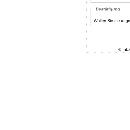
Bestätigung
Wollen Sie die ang
© InE