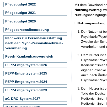
Pflegebudget 2022
Mit dem Download der
Nutzungsvertrag
zwi
Pflegebudget 2021
Nutzungsbedingunge
Pflegebudget 2020
I. Nutzungsumfang
Pflegepersonalbemessung
Der Nutzer ist b
Psychiatrie/Psyc
Nachweis zur Personalausstattung
Zwecke der Schul
nach der Psych-Personalnachweis-
verarbeiten und
Vereinbarung
Dem Nutzer ist e
Psych-Krankenhausvergleich
Psychiatrie/Psy
PEPP-Entgeltsystem 2026
Kodierrichtlinien
eigenen Zwecke er
PEPP-Entgeltsystem 2025
auch nach Änderu
Psychiatrie/Psych
PEPP-Entgeltsystem 2024
Dem Nutzer ist es
PEPP-Entgeltsystem 2023
Teile der Deutsc
Kodierrichtlinie
aG-DRG-System 2027
Kodierrichtlinien
aG-DRG-System 2026