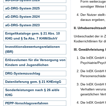
Form weiterzugeb
sonstiger Weise 
aG-DRG-System 2025
Der Nutzer stellt
aG-DRG-System 2024
daraus ergeben, 
aG-DRG-System 2023
II. Urheberrechtssc
Entgeltkataloge gem. § 21 Abs. 10
Unbeschadet der in Z
KHG und § 5a Abs. 7 KHWiSichV
Kodierrichtlinien für
Investitionsbewertungsrelationen
III. Gewährleistung 
(IBR)
Die InEK GmbH üb
Erlösvolumen für die Versorgung von
Psychiatrie/Psyc
Kindern und Jugendlichen
Die InEK GmbH h
DRG-Systemzuschlag
Personenschäden
Datenlieferung gem. § 21 KHEntgG
Die InEK GmbH ha
Verhalten verurs
Sonderleistungen nach § 26 a/d/e
gesetzlichen Ver
KHG
Die InEK GmbH ha
PEPP-Vorschlagsverfahren