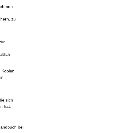
unehmen
chern, zu
zur
ltlich
, Kopien
in
die sich
n hat.
shandbuch bei