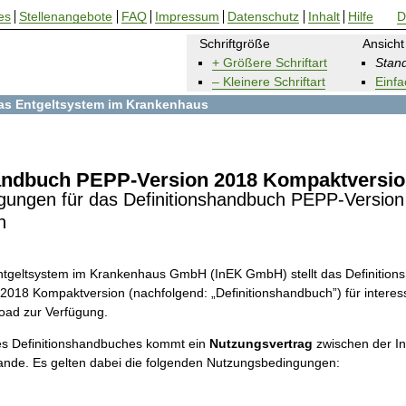
es
Stellenangebote
FAQ
Impressum
Datenschutz
Inhalt
Hilfe
D
Schriftgröße
Ansicht
+ Größere Schriftart
Stand
– Kleinere Schriftart
Einfa
 das Entgeltsystem im Krankenhaus
handbuch PEPP-Version 2018 Kompaktversi
gungen für das Definitionshandbuch PEPP-Version
n
 Entgeltsystem im Krankenhaus GmbH (InEK GmbH) stellt das Definitio
 2018 Kompaktversion (nachfolgend: „Definitionshandbuch”) für interes
oad zur Verfügung.
s Definitionshandbuches kommt ein
Nutzungsvertrag
zwischen der 
ande. Es gelten dabei die folgenden Nutzungsbedingungen: