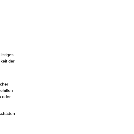
m
istiges
keit der
icher
ehilfen
n oder
eschäden