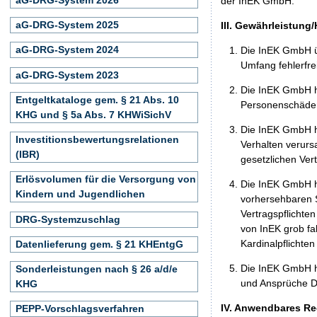
der InEK GmbH.
aG-DRG-System 2025
III. Gewährleistung
aG-DRG-System 2024
Die InEK GmbH ü
Umfang fehlerfrei
aG-DRG-System 2023
Die InEK GmbH h
Entgeltkataloge gem. § 21 Abs. 10
Personenschäden
KHG und § 5a Abs. 7 KHWiSichV
Die InEK GmbH ha
Investitionsbewertungsrelationen
Verhalten verurs
(IBR)
gesetzlichen Ver
Erlösvolumen für die Versorgung von
Die InEK GmbH ha
Kindern und Jugendlichen
vorhersehbaren S
Vertragspflichten
DRG-Systemzuschlag
von InEK grob fa
Kardinalpflichte
Datenlieferung gem. § 21 KHEntgG
Die InEK GmbH h
Sonderleistungen nach § 26 a/d/e
und Ansprüche Dr
KHG
IV. Anwendbares Re
PEPP-Vorschlagsverfahren