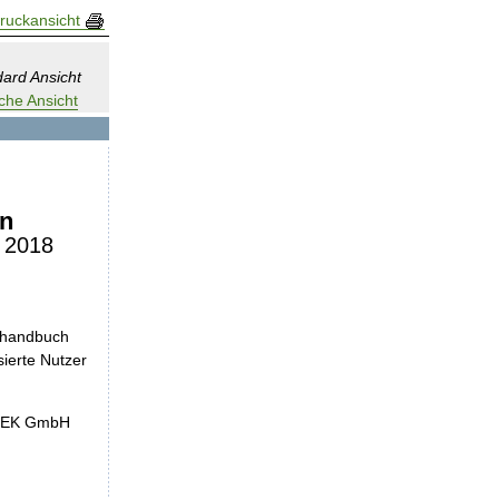
ruckansicht
ard Ansicht
che Ansicht
on
 2018
nshandbuch
sierte Nutzer
InEK GmbH