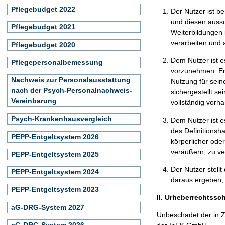
Pflegebudget 2022
Der Nutzer ist b
und diesen aussc
Pflegebudget 2021
Weiterbildungen 
verarbeiten und
Pflegebudget 2020
Dem Nutzer ist e
Pflegepersonalbemessung
vorzunehmen. Er 
Nachweis zur Personalausstattung
Nutzung für seine
nach der Psych-Personalnachweis-
sichergestellt s
Vereinbarung
vollständig vorha
Psych-Krankenhausvergleich
Dem Nutzer ist e
des Definitionsh
PEPP-Entgeltsystem 2026
körperlicher ode
veräußern, zu ve
PEPP-Entgeltsystem 2025
Der Nutzer stellt
PEPP-Entgeltsystem 2024
daraus ergeben, 
PEPP-Entgeltsystem 2023
II. Urheberrechtssc
aG-DRG-System 2027
Unbeschadet der in Z
aG-DRG-System 2026