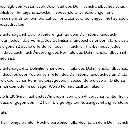
erechtigt, den kostenlosen Download des Definitionshandbuches vorz
hließlich für eigene Zwecke, insbesondere für Schulungen und
in seinem Unternehmen, auf seiner Datenverarbeitungseinheit zu spei
 auszudrucken.
s untersagt, inhaltliche Änderungen an dem Definitionshandbuch
darf jedoch das Format des Definitionshandbuches ändern, falls dies 
 eigenen Zwecke erforderlich oder hilfreich ist. Hierbei muss jedoch
ein, dass auch nach Änderung des Formats das Definitionshandbuch inha
nden ist.
s untersagt, das Definitionshandbuch, Teile des Definitionshandbuches
andbuches oder Kopien von Teilen des Definitionshandbuches an Dritte 
r elektronischer Form weiterzugeben, insbesondere diese an Dritte zu
rmarkten oder in sonstiger Weise kommerziell zu nutzen.
 die InEK GmbH auf erstes Anfordern von allen Ansprüchen Dritter frei, 
dass er gegen den in Ziffer I.1-3 geregelten Nutzungsumfang verstoße
hutz
iffer I eingeräumten Rechte verbleiben alle Rechte an dem Definition