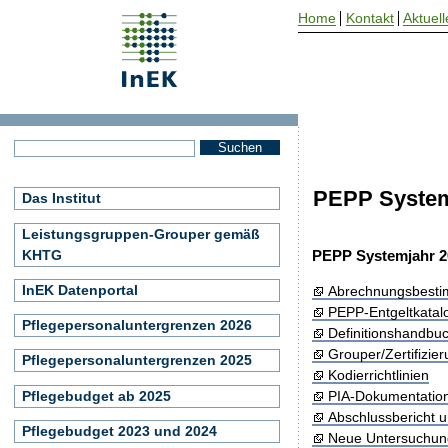
Home
Kontakt
Aktuell
PEPP System
Das Institut
Leistungsgruppen-Grouper gemäß
KHTG
PEPP Systemjahr 2
InEK Datenportal
Abrechnungsbest
PEPP-Entgeltkatal
Pflegepersonaluntergrenzen 2026
Definitionshandbu
Grouper/Zertifizie
Pflegepersonaluntergrenzen 2025
Kodierrichtlinien
Pflegebudget ab 2025
PIA-Dokumentatio
Abschlussbericht 
Pflegebudget 2023 und 2024
Neue Untersuchun