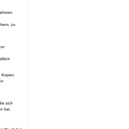
unehmen
chern, zu
zur
ltlich
, Kopien
in
die sich
n hat.