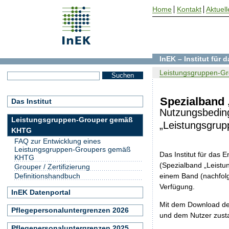
Home
Kontakt
Aktuell
InEK – Institut für
Leistungsgruppen-Gr
Spezialband 
Das Institut
Nutzungsbeding
Leistungsgruppen-Grouper gemäß
„Leistungsgrup
KHTG
FAQ zur Entwicklung eines
Leistungsgruppen-Groupers gemäß
Das Institut für das
KHTG
(Spezialband „Leist
Grouper / Zertifizierung
einem Band (nachfolg
Definitionshandbuch
Verfügung.
InEK Datenportal
Mit dem Download de
Pflegepersonaluntergrenzen 2026
und dem Nutzer zust
Pflegepersonaluntergrenzen 2025