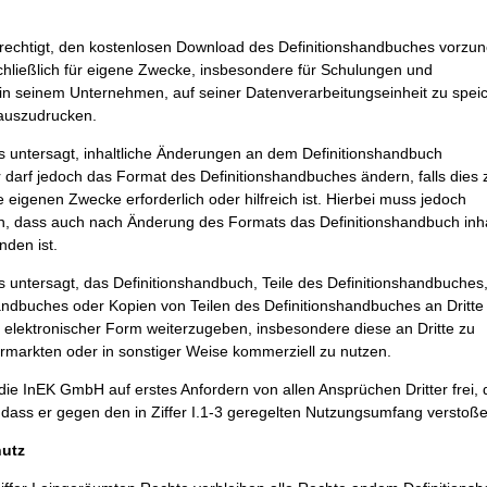
erechtigt, den kostenlosen Download des Definitionshandbuches vorz
hließlich für eigene Zwecke, insbesondere für Schulungen und
in seinem Unternehmen, auf seiner Datenverarbeitungseinheit zu spei
 auszudrucken.
s untersagt, inhaltliche Änderungen an dem Definitionshandbuch
darf jedoch das Format des Definitionshandbuches ändern, falls dies 
 eigenen Zwecke erforderlich oder hilfreich ist. Hierbei muss jedoch
ein, dass auch nach Änderung des Formats das Definitionshandbuch inha
nden ist.
s untersagt, das Definitionshandbuch, Teile des Definitionshandbuches
andbuches oder Kopien von Teilen des Definitionshandbuches an Dritte 
r elektronischer Form weiterzugeben, insbesondere diese an Dritte zu
rmarkten oder in sonstiger Weise kommerziell zu nutzen.
 die InEK GmbH auf erstes Anfordern von allen Ansprüchen Dritter frei, 
dass er gegen den in Ziffer I.1-3 geregelten Nutzungsumfang verstoße
hutz