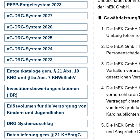
Unbeschadet der in Z
PEPP-Entgeltsystem 2023
der InEK GmbH.
aG-DRG-System 2027
III. Gewährleistung
aG-DRG-System 2026
Die InEK GmbH ü
Umfang fehlerfrei
aG-DRG-System 2025
Die InEK GmbH h
aG-DRG-System 2024
Personenschäden
aG-DRG-System 2023
Die InEK GmbH ha
Verhalten verurs
Entgeltkataloge gem. § 21 Abs. 10
gesetzlichen Ver
KHG und § 5a Abs. 7 KHWiSichV
Die InEK GmbH ha
Investitionsbewertungsrelationen
vorhersehbaren S
(IBR)
Vertragspflichten
Erlösvolumen für die Versorgung von
von InEK grob fa
Kindern und Jugendlichen
Kardinalpflichte
DRG-Systemzuschlag
Die InEK GmbH h
und Ansprüche Dr
Datenlieferung gem. § 21 KHEntgG