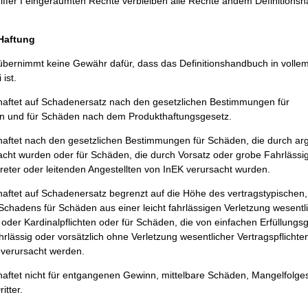
iffer I eingeräumten Rechte verbleiben alle Rechte andem Definitions
/Haftung
bernimmt keine Gewähr dafür, dass das Definitionshandbuch in volle
 ist.
aftet auf Schadenersatz nach den gesetzlichen Bestimmungen für
 und für Schäden nach dem Produkthaftungsgesetz.
ftet nach den gesetzlichen Bestimmungen für Schäden, die durch argl
acht wurden oder für Schäden, die durch Vorsatz oder grobe Fahrlässig
treter oder leitenden Angestellten von InEK verursacht wurden.
ftet auf Schadenersatz begrenzt auf die Höhe des vertragstypischen,
chadens für Schäden aus einer leicht fahrlässigen Verletzung wesentl
 oder Kardinalpflichten oder für Schäden, die von einfachen Erfüllungsg
hrlässig oder vorsätzlich ohne Verletzung wesentlicher Vertragspflichte
n verursacht werden.
aftet nicht für entgangenen Gewinn, mittelbare Schäden, Mangelfolg
itter.