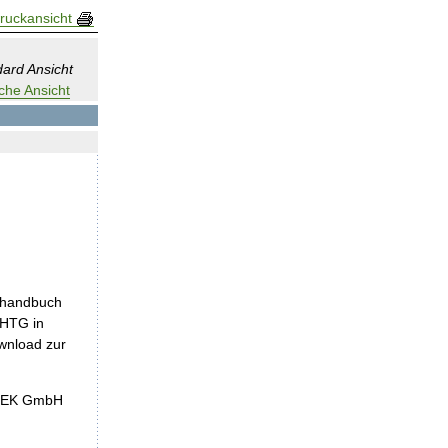
ruckansicht
ard Ansicht
che Ansicht
nshandbuch
KHTG in
ownload zur
InEK GmbH