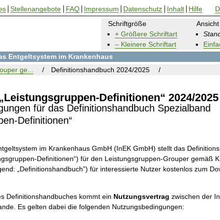
es
Stellenangebote
FAQ
Impressum
Datenschutz
Inhalt
Hilfe
D
Schriftgröße
Ansicht
+ Größere Schriftart
Stand
– Kleinere Schriftart
Einfa
 das Entgeltsystem im Krankenhaus
ouper ge...
Definitionshandbuch 2024/2025
„Leistungsgruppen-Definitionen“ 2024/2025
ungen für das Definitionshandbuch Spezialband
pen-Definitionen“
 Entgeltsystem im Krankenhaus GmbH (InEK GmbH) stellt das Definitio
ungsgruppen-Definitionen“) für den Leistungsgruppen-Grouper gemäß 
end: „Definitionshandbuch”) für interessierte Nutzer kostenlos zum D
s Definitionshandbuches kommt ein
Nutzungsvertrag
zwischen der 
ande. Es gelten dabei die folgenden Nutzungsbedingungen: