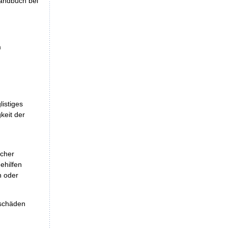
handbuch bei
m
istiges
keit der
icher
ehilfen
n oder
eschäden