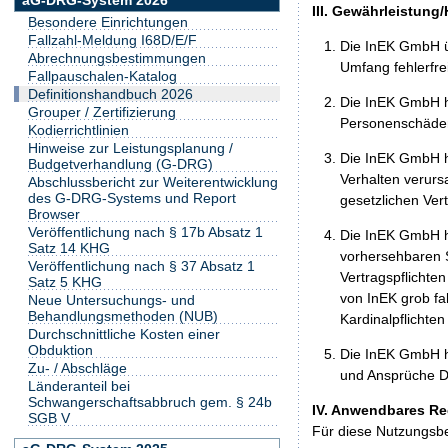
III. Gewährleistung
Besondere Einrichtungen
Fallzahl-Meldung I68D/E/F
Die InEK GmbH ü
Abrechnungsbestimmungen
Umfang fehlerfrei
Fallpauschalen-Katalog
Definitionshandbuch 2026
Die InEK GmbH h
Grouper / Zertifizierung
Personenschäden
Kodierrichtlinien
Hinweise zur Leistungsplanung /
Die InEK GmbH ha
Budgetverhandlung (G-DRG)
Verhalten verurs
Abschlussbericht zur Weiterentwicklung
des G-DRG-Systems und Report
gesetzlichen Ver
Browser
Veröffentlichung nach § 17b Absatz 1
Die InEK GmbH ha
Satz 14 KHG
vorhersehbaren S
Veröffentlichung nach § 37 Absatz 1
Vertragspflichten
Satz 5 KHG
von InEK grob fa
Neue Untersuchungs- und
Behandlungsmethoden (NUB)
Kardinalpflichte
Durchschnittliche Kosten einer
Obduktion
Die InEK GmbH h
Zu- / Abschläge
und Ansprüche Dr
Länderanteil bei
Schwangerschaftsabbruch gem. § 24b
IV. Anwendbares Re
SGB V
Für diese Nutzungsbe