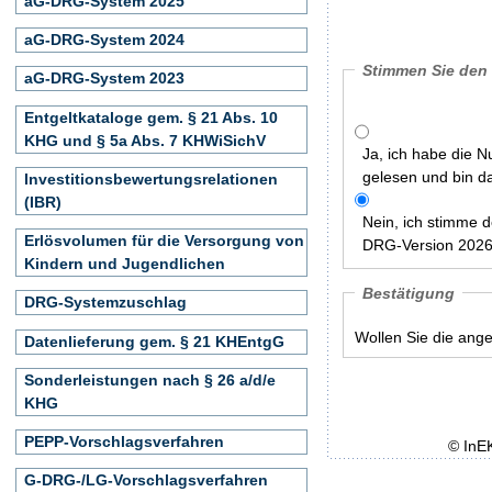
aG-DRG-System 2025
aG-DRG-System 2024
Stimmen Sie den
aG-DRG-System 2023
Entgeltkataloge gem. § 21 Abs. 10
KHG und § 5a Abs. 7 KHWiSichV
Ja, ich habe die 
gelesen und bin d
Investitionsbewertungsrelationen
(IBR)
Nein, ich stimme 
Erlösvolumen für die Versorgung von
DRG-Version 2026 
Kindern und Jugendlichen
Bestätigung
DRG-Systemzuschlag
Wollen Sie die ang
Datenlieferung gem. § 21 KHEntgG
Sonderleistungen nach § 26 a/d/e
KHG
PEPP-Vorschlagsverfahren
© InE
G-DRG-/LG-Vorschlagsverfahren