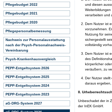
und diesen aussc
Pflegebudget 2022
Weiterbildungen 
Pflegebudget 2021
verarbeiten und
Pflegebudget 2020
Dem Nutzer ist e
vorzunehmen. Er 
Pflegepersonalbemessung
Nutzung für seine
sichergestellt s
Nachweis zur Personalausstattung
vollständig vorha
nach der Psych-Personalnachweis-
Vereinbarung
Dem Nutzer ist e
des Definitionsh
Psych-Krankenhausvergleich
körperlicher ode
PEPP-Entgeltsystem 2026
veräußern, zu ve
PEPP-Entgeltsystem 2025
Der Nutzer stellt
daraus ergeben, 
PEPP-Entgeltsystem 2024
II. Urheberrechtssc
PEPP-Entgeltsystem 2023
Unbeschadet der in Z
aG-DRG-System 2027
der InEK GmbH.
aG-DRG-System 2026