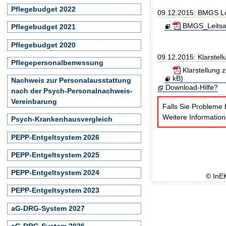
Pflegebudget 2022
09.12.2015: BMGS Le
BMGS_Leitsae
Pflegebudget 2021
Pflegebudget 2020
09.12.2015: Klarstel
Pflegepersonalbemessung
Klarstellung 
kB)
Nachweis zur Personalausstattung
Download-Hilfe?
nach der Psych-Personalnachweis-
Vereinbarung
Falls Sie Probleme 
Weitere Informatio
Psych-Krankenhausvergleich
PEPP-Entgeltsystem 2026
PEPP-Entgeltsystem 2025
PEPP-Entgeltsystem 2024
© InE
PEPP-Entgeltsystem 2023
aG-DRG-System 2027
aG-DRG-System 2026