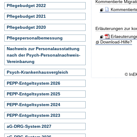
Kommentierte Migrati
Pflegebudget 2022
Kommentierte
Pflegebudget 2021
Pflegebudget 2020
Erläuterungen zur ko
Erlaeuterung
Pflegepersonalbemessung
Download-Hilfe?
Nachweis zur Personalausstattung
nach der Psych-Personalnachweis-
Vereinbarung
Psych-Krankenhausvergleich
© InE
PEPP-Entgeltsystem 2026
PEPP-Entgeltsystem 2025
PEPP-Entgeltsystem 2024
PEPP-Entgeltsystem 2023
aG-DRG-System 2027
aG-DRG-System 2026