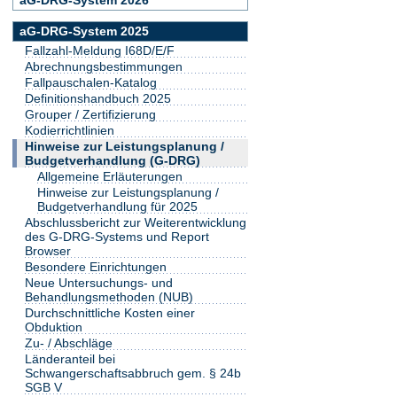
aG-DRG-System 2025
Fallzahl-Meldung I68D/E/F
Abrechnungsbestimmungen
Fallpauschalen-Katalog
Definitionshandbuch 2025
Grouper / Zertifizierung
Kodierrichtlinien
Hinweise zur Leistungsplanung /
Budgetverhandlung (G-DRG)
Allgemeine Erläuterungen
Hinweise zur Leistungsplanung /
Budgetverhandlung für 2025
Abschlussbericht zur Weiterentwicklung
des G-DRG-Systems und Report
Browser
Besondere Einrichtungen
Neue Untersuchungs- und
Behandlungsmethoden (NUB)
Durchschnittliche Kosten einer
Obduktion
Zu- / Abschläge
Länderanteil bei
Schwangerschaftsabbruch gem. § 24b
SGB V