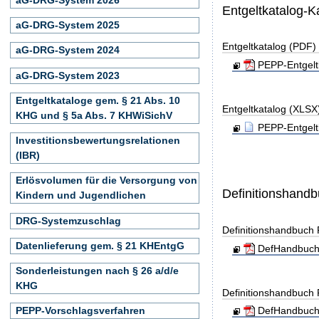
Entgeltkatalog-K
aG-DRG-System 2025
Entgeltkatalog (PDF)
aG-DRG-System 2024
PEPP-Entgelt
aG-DRG-System 2023
Entgeltkataloge gem. § 21 Abs. 10
Entgeltkatalog (XLSX
KHG und § 5a Abs. 7 KHWiSichV
PEPP-Entgelt
Investitionsbewertungsrelationen
(IBR)
Erlösvolumen für die Versorgung von
Definitionshand
Kindern und Jugendlichen
DRG-Systemzuschlag
Definitionshandbuch
Datenlieferung gem. § 21 KHEntgG
DefHandbuch
Sonderleistungen nach § 26 a/d/e
KHG
Definitionshandbuch
PEPP-Vorschlagsverfahren
DefHandbuch