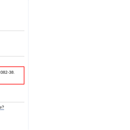
9382-38.
fe?