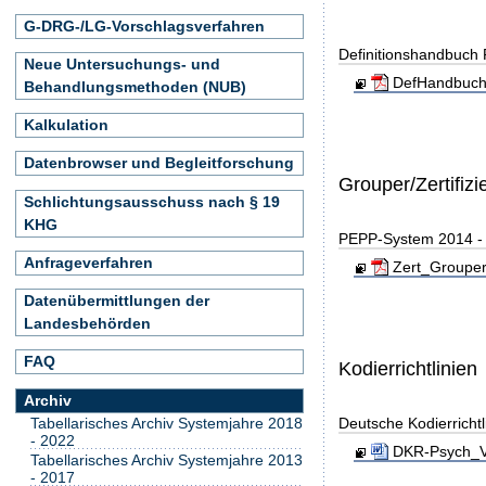
G-DRG-/LG-Vorschlagsverfahren
Definitionshandbuch
Neue Untersuchungs- und
DefHandbuch
Behandlungsmethoden (NUB)
Kalkulation
Datenbrowser und Begleitforschung
Grouper/Zertifizi
Schlichtungsausschuss nach § 19
KHG
PEPP-System 2014 - Z
Anfrageverfahren
Zert_Grouper
Datenübermittlungen der
Landesbehörden
FAQ
Kodierrichtlinien
Archiv
Deutsche Kodierricht
Tabellarisches Archiv Systemjahre 2018
- 2022
DKR-Psych_Ve
Tabellarisches Archiv Systemjahre 2013
- 2017