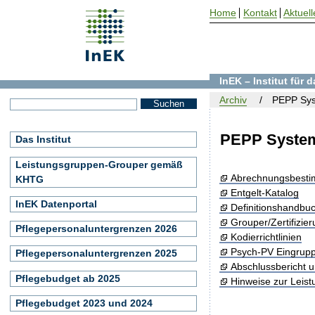
Home
Kontakt
Aktuell
InEK – Institut für
Archiv
PEPP Sys
PEPP System
Das Institut
Leistungsgruppen-Grouper gemäß
Abrechnungsbest
KHTG
Entgelt-Katalog
InEK Datenportal
Definitionshandbu
Grouper/Zertifizie
Pflegepersonaluntergrenzen 2026
Kodierrichtlinien
Psych-PV Eingrup
Pflegepersonaluntergrenzen 2025
Abschlussbericht 
Pflegebudget ab 2025
Hinweise zur Leis
Pflegebudget 2023 und 2024