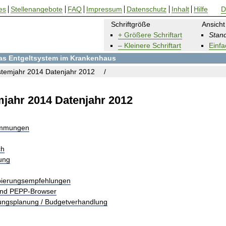
es
Stellenangebote
FAQ
Impressum
Datenschutz
Inhalt
Hilfe
D
Schriftgröße
Ansicht
+ Größere Schriftart
Stand
– Kleinere Schriftart
Einfa
 das Entgeltsystem im Krankenhaus
temjahr 2014 Datenjahr 2012
jahr 2014 Datenjahr 2012
immungen
ch
rung
pierungsempfehlungen
und PEPP-Browser
tungsplanung / Budgetverhandlung