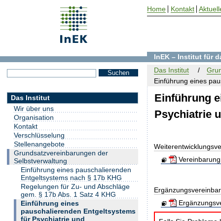
Home
Kontakt
Aktuell
InEK – Institut für
Das Institut
Grun
Einführung eines paus
Einführung e
Das Institut
Wir über uns
Psychiatrie
Organisation
Kontakt
Verschlüsselung
Stellenangebote
Weiterentwicklungsv
Grundsatzvereinbarungen der
Vereinbarung 
Selbstverwaltung
Einführung eines pauschalierenden
Entgeltsystems nach § 17b KHG
Regelungen für Zu- und Abschläge
Ergänzungsvereinbar
gem. § 17b Abs. 1 Satz 4 KHG
Ergänzungsve
Einführung eines
pauschalierenden Entgeltsystems
für Psychiatrie und