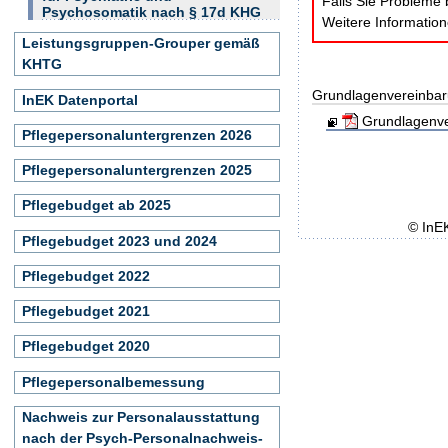
Falls Sie Probleme 
Psychosomatik nach § 17d KHG
Weitere Informatio
Leistungsgruppen-Grouper gemäß
KHTG
Grundlagenvereinbar
InEK Datenportal
Grundlagenve
Pflegepersonaluntergrenzen 2026
Pflegepersonaluntergrenzen 2025
Pflegebudget ab 2025
© InE
Pflegebudget 2023 und 2024
Pflegebudget 2022
Pflegebudget 2021
Pflegebudget 2020
Pflegepersonalbemessung
Nachweis zur Personalausstattung
nach der Psych-Personalnachweis-