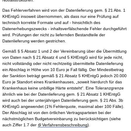
Notfallstrukturen.
Das Fehlerverfahren wird von der Datenlieferung gem. § 21 Abs. 1
KHEntgG insoweit übernommen, als dass nur eine Prüfung auf
technisch korrekte Formate und auf - hinsichtlich des
Datenerhebungszwecks - inhaltsverfälschende Fehler durchgeführt
wird. Prüfungen der nicht zu liefernden Bestandteile der
Datenlieferung werden gestrichen.
Gemäß § 5 Absatz 1 und 2 der Vereinbarung über die Übermittlung
von Daten nach § 21 Absatz 4 und 5 KHEntgG wird für jede nicht,
nicht vollständig oder nicht rechtzeitig übermittelte Datenlieferung
ein Abschlag in Höhe von 10 Euro je Fall fällig. Der Mindestbetrag
der Sanktion beträgt gemäß § 21 Absatz 5 KHEntgG jedoch 20.000
Euro je Standort eines Krankenhauses, „soweit hierdurch für das
Krankenhaus keine unbillige Härte entsteht“. Eine Toleranzgrenze
ähnlich wie bei der Datenlieferung gem. § 21 Absatz 1 KHEntgG
wird auch bei der unterjährigen Datenlieferung gem. § 21 Abs. 3b
KHEntgG angewendet (1% Fehlerquote, maximal aber 100 Fälle).
Der Abschlag ist von den örtlichen Vertragsparteien bei der
nächstmöglichen Budgetvereinbarung zu berücksichtigen (siehe
auch Ziffer 1.7 der
Verfahrensbeschreibung
).