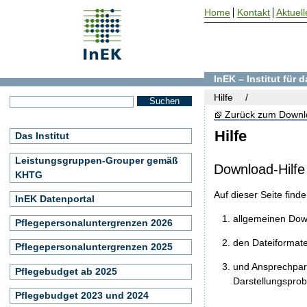
Home
Kontakt
Aktuell
InEK – Institut für
Hilfe
Zurück zum Downl
Hilfe
Das Institut
Leistungsgruppen-Grouper gemäß
Download-Hilfe
KHTG
Auf dieser Seite find
InEK Datenportal
allgemeinen Do
Pflegepersonaluntergrenzen 2026
den Dateiformat
Pflegepersonaluntergrenzen 2025
und Ansprechpart
Pflegebudget ab 2025
Darstellungspro
Pflegebudget 2023 und 2024