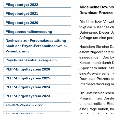
Pflegebudget 2022
Allgemeine Downlo
Download-Prozess
Pflegebudget 2021
Die Links bzw. Verwei
Pflegebudget 2020
folgt die
Kennzeich
Pflegepersonalbemessung
Dateiname. Dieser Da
Anfrage um eine persö
Nachweis zur Personalausstattung
nach der Psych-Personalnachweis-
Nachdem Sie eine Dat
Vereinbarung
einem zugeordnete
eingegangen. Das lok
Psych-Krankenhausvergleich
Kontextmenü durch Kl
„Speichern unter“ bz
PEPP-Entgeltsystem 2026
eine Auswahl sehen k
PEPP-Entgeltsystem 2025
Download-Prozess beg
Internetverbindung 
PEPP-Entgeltsystem 2024
Die unterschiedliche
PEPP-Entgeltsystem 2023
Programm zur Darstell
unterschiedliche Eins
aG-DRG-System 2027
eine Frage haben, k
aG-DRG-System 2026