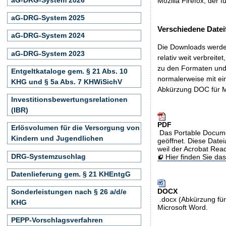
Mozilla Firefox, der f
aG-DRG-System 2025
Verschiedene Datei
aG-DRG-System 2024
Die Downloads werden
aG-DRG-System 2023
relativ weit verbreite
zu den Formaten und 
Entgeltkataloge gem. § 21 Abs. 10
normalerweise mit ei
KHG und § 5a Abs. 7 KHWiSichV
Abkürzung DOC für M
Investitionsbewertungsrelationen
(IBR)
PDF
Erlösvolumen für die Versorgung von
Das Portable Docume
Kindern und Jugendlichen
geöffnet. Diese Datei
weil der Acrobat Rea
DRG-Systemzuschlag
Hier finden Sie d
Datenlieferung gem. § 21 KHEntgG
DOCX
Sonderleistungen nach § 26 a/d/e
.docx (Abkürzung für
KHG
Microsoft Word.
PEPP-Vorschlagsverfahren