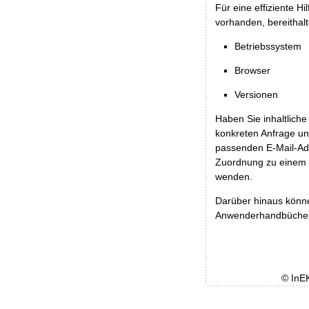
Für eine effiziente H
vorhanden, bereithalt
Betriebssystem
Browser
Versionen
Haben Sie inhaltliche
konkreten Anfrage un
passenden E-Mail-Ad
Zuordnung zu einem 
wenden.
Darüber hinaus könn
Anwenderhandbücher b
© InE