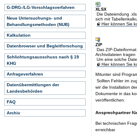
G-DRG-/LG-Vorschlagsverfahren
XLSX
Die Dateiendung .xls
Neue Untersuchungs- und
sich mit Tabellenkalk
Hier können Sie ko
Behandlungsmethoden (NUB)
Kalkulation
ZIP
Datenbrowser und Begleitforschung
Das ZIP-Dateiformat 
Archivdateien tragen 
Schlichtungsausschuss nach § 19
Um eine solche Date
KHG
Hier können Sie 
Anfrageverfahren
Mitunter sind Program
Sollten Fehler im z
Datenübermittlungen der
wir die Installation d
Landesbehörden
Dokumente in das ko
veröffentlichen.
FAQ
Ansprechpartner für
Archiv
Bei technischen Frag
erreichbar.