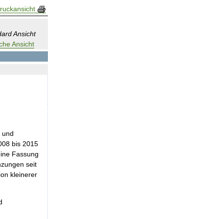
ruckansicht
ard Ansicht
che Ansicht
e und
008 bis 2015
 eine Fassung
nzungen seit
on kleinerer
d