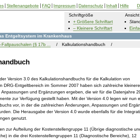
es
Stellenangebote
FAQ
Impressum
Datenschutz
Inhalt
Hilfe
D
Schriftgröße
Ansicht
+ Größere Schriftart
Stand
– Kleinere Schriftart
Einfa
 das Entgeltsystem im Krankenhaus
Fallpauschalen (§ 17b ...
Kalkulationshandbuch
shandbuch
der Version 3.0 des Kalkulationshandbuchs für die Kalkulation von
m DRG-Entgeltbereich im Sommer 2007 haben sich zahlreiche kleiner
 Anpassungen und Ergänzungen ergeben, die wir für die Datenjahre 2
ente zur Verfügung gestellt haben. Mit der Version 4.0 legen wir nun
buchs vor, in der die zahlreichen Änderungen, Anpassungen und Ergä
rden. Die Herausgabe der Version 4.0 wurde ebenfalls für die Integrati
ungen genutzt.
n zur Aufteilung der Kostenstellengruppe 11 (Übrige diagnostische un
he) in die drei Kostenstellengruppen 11 (Diagnostische Bereiche), 12