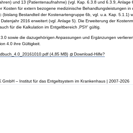
ahren) und 13 (Patientenaufnahme) (vgl. Kap. 6.3.8 und 6.3.9, Anlage
r Kosten für extern bezogene medizinische Behandlungsleistungen in
(bislang Bestandteil der Kostenartengruppe 6b, vgl. u.a. Kap. 5.1.1) w
atenjahr 2016 erweitert (vgl. Anlage 5). Die Erweiterung der Kostenma
ch für die Kalkulation im Entgeltbereich ‚PSY‘ gültig.
n 3.0 sowie die dazugehörigen Anpassungen und Ergänzungen verlieren
n 4.0 ihre Gültigkeit.
ndbuch_4.0_20161010.pdf (4,85 MB)
Download-Hilfe?
K GmbH – Institut für das Entgeltsystem im Krankenhaus | 2007-2026