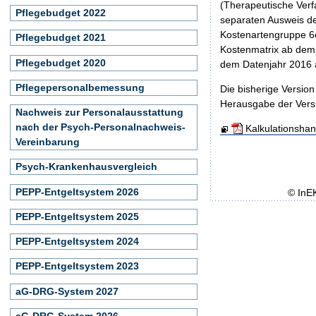
(Therapeutische Verf
Pflegebudget 2022
separaten Ausweis de
Kostenartengruppe 6c 
Pflegebudget 2021
Kostenmatrix ab dem D
Pflegebudget 2020
dem Datenjahr 2016 au
Pflegepersonalbemessung
Die bisherige Versio
Herausgabe der Versio
Nachweis zur Personalausstattung
nach der Psych-Personalnachweis-
Kalkulationsha
Vereinbarung
Psych-Krankenhausvergleich
PEPP-Entgeltsystem 2026
© InE
PEPP-Entgeltsystem 2025
PEPP-Entgeltsystem 2024
PEPP-Entgeltsystem 2023
aG-DRG-System 2027
aG-DRG-System 2026