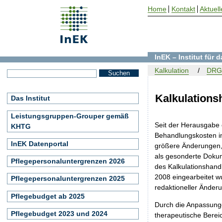
Home
Kontakt
Aktuell
InEK – Institut für
Kalkulation
DRG-
Kalkulation
Das Institut
Leistungsgruppen-Grouper gemäß
Seit der Herausgabe 
KHTG
Behandlungskosten i
InEK Datenportal
größere Änderungen,
als gesonderte Dokum
Pflegepersonaluntergrenzen 2026
des Kalkulationshand
2008 eingearbeitet wu
Pflegepersonaluntergrenzen 2025
redaktioneller Änder
Pflegebudget ab 2025
Durch die Anpassunge
Pflegebudget 2023 und 2024
therapeutische Bereic