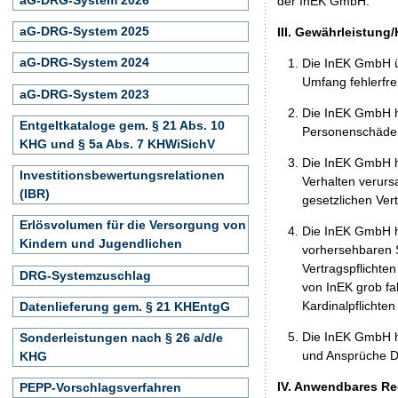
der InEK GmbH.
aG-DRG-System 2025
III. Gewährleistung
aG-DRG-System 2024
Die InEK GmbH ü
Umfang fehlerfrei
aG-DRG-System 2023
Die InEK GmbH h
Entgeltkataloge gem. § 21 Abs. 10
Personenschäden
KHG und § 5a Abs. 7 KHWiSichV
Die InEK GmbH ha
Investitionsbewertungsrelationen
Verhalten verurs
(IBR)
gesetzlichen Ver
Erlösvolumen für die Versorgung von
Die InEK GmbH ha
Kindern und Jugendlichen
vorhersehbaren S
Vertragspflichten
DRG-Systemzuschlag
von InEK grob fa
Kardinalpflichte
Datenlieferung gem. § 21 KHEntgG
Die InEK GmbH h
Sonderleistungen nach § 26 a/d/e
und Ansprüche Dr
KHG
IV. Anwendbares Re
PEPP-Vorschlagsverfahren