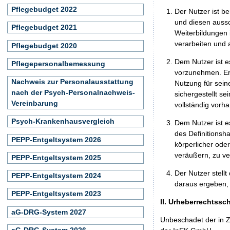
Pflegebudget 2022
Der Nutzer ist b
und diesen aussc
Pflegebudget 2021
Weiterbildungen 
verarbeiten und
Pflegebudget 2020
Dem Nutzer ist e
Pflegepersonalbemessung
vorzunehmen. Er 
Nachweis zur Personalausstattung
Nutzung für seine
nach der Psych-Personalnachweis-
sichergestellt s
Vereinbarung
vollständig vorha
Psych-Krankenhausvergleich
Dem Nutzer ist e
des Definitionsh
PEPP-Entgeltsystem 2026
körperlicher ode
veräußern, zu ve
PEPP-Entgeltsystem 2025
Der Nutzer stellt
PEPP-Entgeltsystem 2024
daraus ergeben, 
PEPP-Entgeltsystem 2023
II. Urheberrechtssc
aG-DRG-System 2027
Unbeschadet der in Z
aG-DRG-System 2026