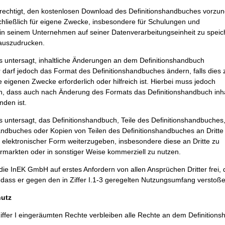
erechtigt, den kostenlosen Download des Definitionshandbuches vorz
hließlich für eigene Zwecke, insbesondere für Schulungen und
in seinem Unternehmen auf seiner Datenverarbeitungseinheit zu speic
 auszudrucken.
s untersagt, inhaltliche Änderungen an dem Definitionshandbuch
darf jedoch das Format des Definitionshandbuches ändern, falls dies 
 eigenen Zwecke erforderlich oder hilfreich ist. Hierbei muss jedoch
ein, dass auch nach Änderung des Formats das Definitionshandbuch inha
nden ist.
s untersagt, das Definitionshandbuch, Teile des Definitionshandbuches
andbuches oder Kopien von Teilen des Definitionshandbuches an Dritte 
r elektronischer Form weiterzugeben, insbesondere diese an Dritte zu
rmarkten oder in sonstiger Weise kommerziell zu nutzen.
 die InEK GmbH auf erstes Anfordern von allen Ansprüchen Dritter frei, 
dass er gegen den in Ziffer I.1-3 geregelten Nutzungsumfang verstoße
hutz
iffer I eingeräumten Rechte verbleiben alle Rechte an dem Definition