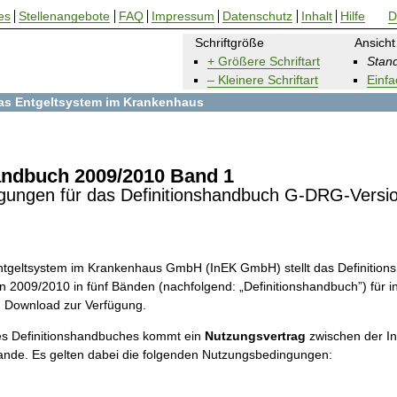
es
Stellenangebote
FAQ
Impressum
Datenschutz
Inhalt
Hilfe
D
Schriftgröße
Ansicht
+ Größere Schriftart
Stand
– Kleinere Schriftart
Einfa
 das Entgeltsystem im Krankenhaus
andbuch 2009/2010 Band 1
gungen für das Definitionshandbuch G-DRG-Versi
 Entgeltsystem im Krankenhaus GmbH (InEK GmbH) stellt das Definitio
 2009/2010 in fünf Bänden (nachfolgend: „Definitionshandbuch”) für in
m Download zur Verfügung.
s Definitionshandbuches kommt ein
Nutzungsvertrag
zwischen der 
ande. Es gelten dabei die folgenden Nutzungsbedingungen: