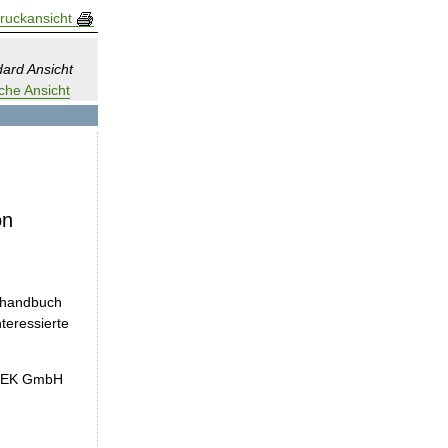
ruckansicht
ard Ansicht
che Ansicht
on
nshandbuch
teressierte
InEK GmbH