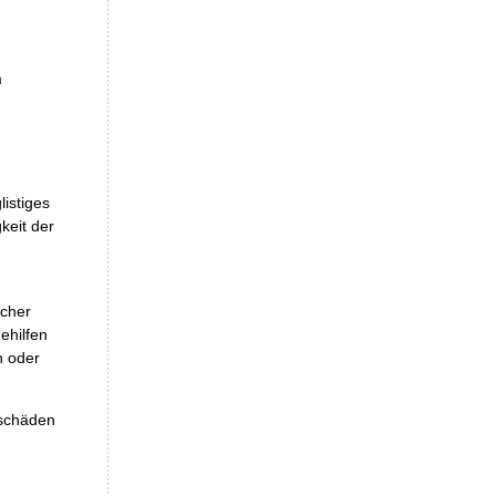
m
istiges
keit der
icher
ehilfen
n oder
eschäden