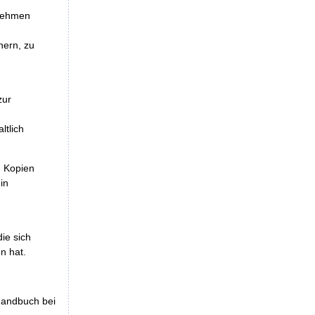
unehmen
hern, zu
zur
ltlich
, Kopien
in
die sich
n hat.
shandbuch bei