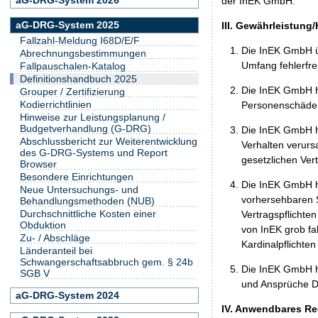
der InEK GmbH.
aG-DRG-System 2025
III. Gewährleistung
Fallzahl-Meldung I68D/E/F
Die InEK GmbH ü
Abrechnungsbestimmungen
Umfang fehlerfrei
Fallpauschalen-Katalog
Definitionshandbuch 2025
Die InEK GmbH h
Grouper / Zertifizierung
Kodierrichtlinien
Personenschäden
Hinweise zur Leistungsplanung /
Budgetverhandlung (G-DRG)
Die InEK GmbH ha
Abschlussbericht zur Weiterentwicklung
Verhalten verurs
des G-DRG-Systems und Report
gesetzlichen Ver
Browser
Besondere Einrichtungen
Die InEK GmbH ha
Neue Untersuchungs- und
vorhersehbaren S
Behandlungsmethoden (NUB)
Durchschnittliche Kosten einer
Vertragspflichten
Obduktion
von InEK grob fa
Zu- / Abschläge
Kardinalpflichte
Länderanteil bei
Schwangerschaftsabbruch gem. § 24b
Die InEK GmbH h
SGB V
und Ansprüche Dr
aG-DRG-System 2024
IV. Anwendbares Re