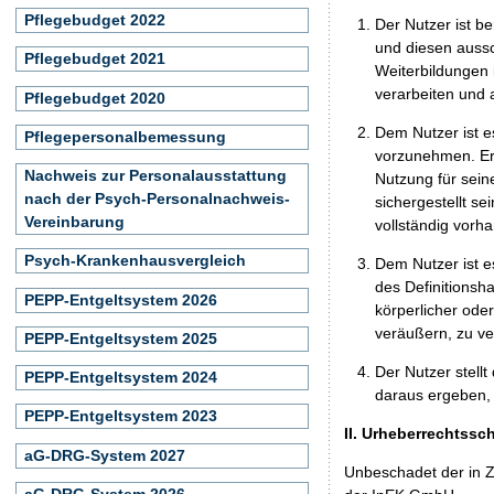
Pflegebudget 2022
Der Nutzer ist b
und diesen aussc
Pflegebudget 2021
Weiterbildungen 
verarbeiten und
Pflegebudget 2020
Dem Nutzer ist e
Pflegepersonalbemessung
vorzunehmen. Er 
Nachweis zur Personalausstattung
Nutzung für seine
nach der Psych-Personalnachweis-
sichergestellt s
Vereinbarung
vollständig vorha
Psych-Krankenhausvergleich
Dem Nutzer ist e
des Definitionsh
PEPP-Entgeltsystem 2026
körperlicher ode
veräußern, zu ve
PEPP-Entgeltsystem 2025
Der Nutzer stellt
PEPP-Entgeltsystem 2024
daraus ergeben, 
PEPP-Entgeltsystem 2023
II. Urheberrechtssc
aG-DRG-System 2027
Unbeschadet der in Z
aG-DRG-System 2026