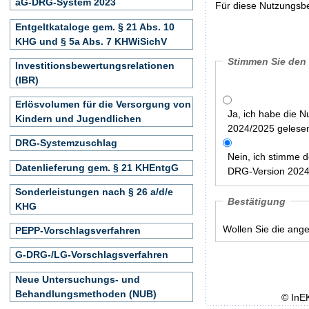
aG-DRG-System 2023
Für diese Nutzungsbe
Entgeltkataloge gem. § 21 Abs. 10
KHG und § 5a Abs. 7 KHWiSichV
Stimmen Sie den
Investitionsbewertungsrelationen
(IBR)
Erlösvolumen für die Versorgung von
Ja, ich habe die 
Kindern und Jugendlichen
2024/2025 gelesen
DRG-Systemzuschlag
Nein, ich stimme 
Datenlieferung gem. § 21 KHEntgG
DRG-Version 2024/
Sonderleistungen nach § 26 a/d/e
Bestätigung
KHG
Wollen Sie die ang
PEPP-Vorschlagsverfahren
G-DRG-/LG-Vorschlagsverfahren
Neue Untersuchungs- und
Behandlungsmethoden (NUB)
© InE