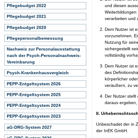
und diesen aussc
Pflegebudget 2022
Weiterbildungen 
Pflegebudget 2021
verarbeiten und
Pflegebudget 2020
Dem Nutzer ist e
vorzunehmen. Er 
Pflegepersonalbemessung
Nutzung für seine
sichergestellt s
Nachweis zur Personalausstattung
vollständig vorha
nach der Psych-Personalnachweis-
Vereinbarung
Dem Nutzer ist e
des Definitionsh
Psych-Krankenhausvergleich
körperlicher ode
PEPP-Entgeltsystem 2026
veräußern, zu ve
PEPP-Entgeltsystem 2025
Der Nutzer stellt
daraus ergeben, 
PEPP-Entgeltsystem 2024
II. Urheberrechtssc
PEPP-Entgeltsystem 2023
Unbeschadet der in Z
aG-DRG-System 2027
der InEK GmbH.
aG-DRG-System 2026