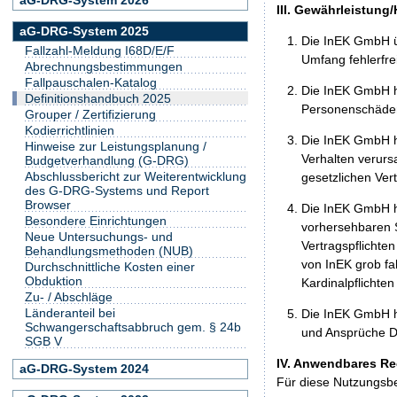
III. Gewährleistung
aG-DRG-System 2025
Die InEK GmbH ü
Fallzahl-Meldung I68D/E/F
Umfang fehlerfrei
Abrechnungsbestimmungen
Fallpauschalen-Katalog
Die InEK GmbH h
Definitionshandbuch 2025
Personenschäden
Grouper / Zertifizierung
Kodierrichtlinien
Die InEK GmbH ha
Hinweise zur Leistungsplanung /
Verhalten verurs
Budgetverhandlung (G-DRG)
Abschlussbericht zur Weiterentwicklung
gesetzlichen Ver
des G-DRG-Systems und Report
Browser
Die InEK GmbH ha
Besondere Einrichtungen
vorhersehbaren S
Neue Untersuchungs- und
Vertragspflichten
Behandlungsmethoden (NUB)
von InEK grob fa
Durchschnittliche Kosten einer
Obduktion
Kardinalpflichte
Zu- / Abschläge
Länderanteil bei
Die InEK GmbH h
Schwangerschaftsabbruch gem. § 24b
und Ansprüche Dr
SGB V
IV. Anwendbares Re
aG-DRG-System 2024
Für diese Nutzungsbe