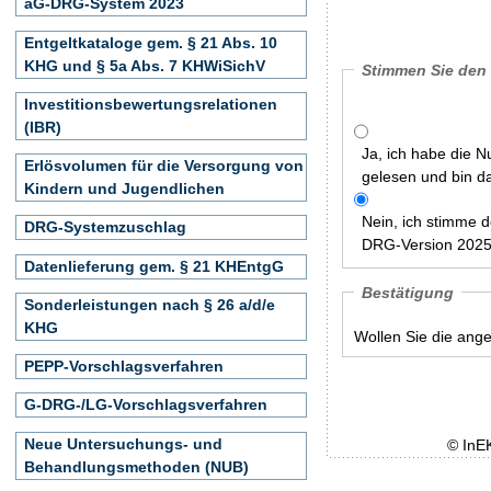
aG-DRG-System 2023
Entgeltkataloge gem. § 21 Abs. 10
KHG und § 5a Abs. 7 KHWiSichV
Stimmen Sie den
Investitionsbewertungsrelationen
(IBR)
Ja, ich habe die 
Erlösvolumen für die Versorgung von
gelesen und bin d
Kindern und Jugendlichen
Nein, ich stimme 
DRG-Systemzuschlag
DRG-Version 2025 
Datenlieferung gem. § 21 KHEntgG
Bestätigung
Sonderleistungen nach § 26 a/d/e
KHG
Wollen Sie die ang
PEPP-Vorschlagsverfahren
G-DRG-/LG-Vorschlagsverfahren
Neue Untersuchungs- und
© InE
Behandlungsmethoden (NUB)