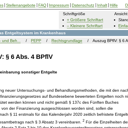
es
Stellenangebote
FAQ
Impressum
Datenschutz
Inhalt
Hilfe
D
Schriftgröße
Ansicht
+ Größere Schriftart
Stand
– Kleinere Schriftart
Einfa
 das Entgeltsystem im Krankenhaus
 und Beh...
PEPP
Rechtsgrundlage
Auszug BPflV: § 6 A
: § 6 Abs. 4 BPflV
ereinbarung sonstiger Entgelte
ung neuer Untersuchungs- und Behandlungsmethoden, die mit den nac
finanzierungsgesetzes auf Bundesebene bewerteten Entgelten noch ni
gütet werden können und nicht gemäß § 137c des Fünften Buches
 von der Finanzierung ausgeschlossen worden sind, sollen die
nach § 11 erstmals für das Kalenderjahr 2020 zeitlich befristete Entgelt
2
esamtbetrags nach § 3 Absatz 3 vereinbaren.
Für die Einzelheiten de
 6 Absatz 2 Satz 2 bis 10 des Krankenhausentgeltgesetzes entsprechen