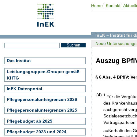
Home
Kontakt
Aktuell
InEK – Institut für
Neue Untersuchungs-
Auszug BPflV
Das Institut
Leistungsgruppen-Grouper gemäß
§ 6 Abs. 4 BPflV: V
KHTG
InEK Datenportal
(4)
1
Für die Vergüt
Pflegepersonaluntergrenzen 2026
des Krankenhaus
sachgerecht ver
Pflegepersonaluntergrenzen 2025
Sozialgesetzbuch
Pflegebudget ab 2025
Vertragsparteien 
außerhalb des G
Pflegebudget 2023 und 2024
Verfahrens ist §