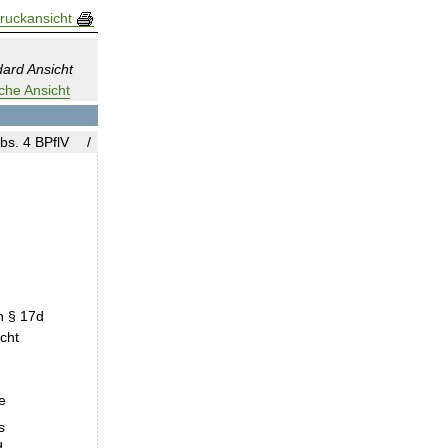
ruckansicht
ard Ansicht
che Ansicht
bs. 4 BPflV
h § 17d
cht
e
s
d