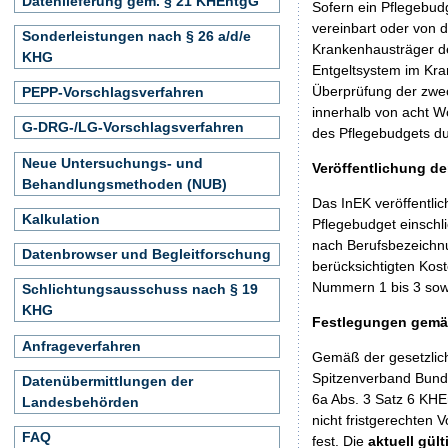
Datenlieferung gem. § 21 KHEntgG
Sofern ein Pflegebud
vereinbart oder von 
Sonderleistungen nach § 26 a/d/e
Krankenhausträger de
KHG
Entgeltsystem im Kra
Überprüfung der zwe
PEPP-Vorschlagsverfahren
innerhalb von acht W
G-DRG-/LG-Vorschlagsverfahren
des Pflegebudgets du
Neue Untersuchungs- und
Veröffentlichung d
Behandlungsmethoden (NUB)
Das InEK veröffentli
Kalkulation
Pflegebudget einschli
nach Berufsbezeichnu
Datenbrowser und Begleitforschung
berücksichtigten Kos
Nummern 1 bis 3 sowi
Schlichtungsausschuss nach § 19
KHG
Festlegungen gemäß
Anfrageverfahren
Gemäß der gesetzlic
Spitzenverband Bund 
Datenübermittlungen der
6a Abs. 3 Satz 6 KHE
Landesbehörden
nicht fristgerechten
FAQ
fest. Die
aktuell gül