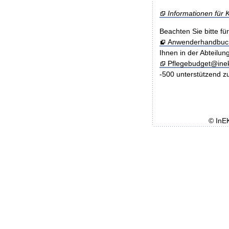
Informationen für
Beachten Sie bitte f
Anwenderhandbuc
Ihnen in der Abteilu
Pflegebudget@ine
-500 unterstützend z
© InE