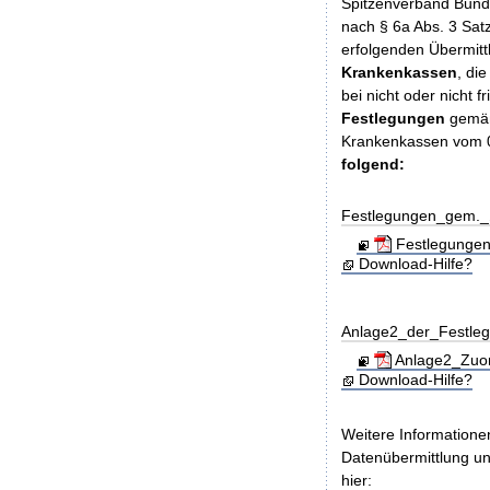
Spitzenverband Bund
nach § 6a Abs. 3 Sat
erfolgenden Übermitt
Krankenkassen
, di
bei nicht oder nicht 
Festlegungen
gemäß
Krankenkassen vom 0
folgend:
Festlegungen_gem._
Festlegungen
Download-Hilfe?
Anlage2_der_Festle
Anlage2_Zuor
Download-Hilfe?
Weitere Informatione
Datenübermittlung un
hier: