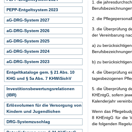
1. die jahresdurchsch
Berufsbezeichnungen
PEPP-Entgeltsystem 2023
2. die Pflegepersona
aG-DRG-System 2027
3. die Überprüfung 
aG-DRG-System 2026
der Vereinbarung nac
aG-DRG-System 2025
a) zu berücksichtigen
aG-DRG-System 2024
Berufsbezeichnungen
aG-DRG-System 2023
b) zu berücksichtige
Entgeltkataloge gem. § 21 Abs. 10
4. die Überprüfung e
KHG und § 5a Abs. 7 KHWiSichV
tagesbezogenen Pfle
Investitionsbewertungsrelationen
5. die Überprüfung d
(IBR)
KHEntgG, sofern jewe
Kalenderjahr vereinb
Erlösvolumen für die Versorgung von
Wenn das Pflegebudge
Kindern und Jugendlichen
8 KHEntgG für die 
DRG-Systemzuschlag
die folgenden Regel