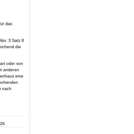
n
für das
bs. 3 Satz 8
eichend die
art oder von
en anderen
kenhaus eine
rechenden
n nach
026