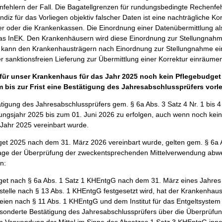
fehlern der Fall. Die Bagatellgrenzen für rundungsbedingte Rechenfeh
ndiz für das Vorliegen objektiv falscher Daten ist eine nachträgliche Ko
r oder die Krankenkassen. Die Einordnung einer Datenübermittlung als
 das InEK. Den Krankenhäusern wird diese Einordnung zur Stellungnah
K kann den Krankenhausträgern nach Einordnung zur Stellungnahme ei
er sanktionsfreien Lieferung zur Übermittlung einer Korrektur einräume
für unser Krankenhaus für das Jahr 2025 noch kein Pflegebudget 
 bis zur Frist eine Bestätigung des Jahresabschlussprüfers vor
ätigung des Jahresabschlussprüfers gem. § 6a Abs. 3 Satz 4 Nr. 1 bis
rungsjahr 2025 bis zum 01. Juni 2026 zu erfolgen, auch wenn noch kei
 Jahr 2025 vereinbart wurde.
t 2025 nach dem 31. März 2026 vereinbart wurde, gelten gem. § 6a A
lage der Überprüfung der zweckentsprechenden Mittelverwendung abw
n:
get nach § 6a Abs. 1 Satz 1 KHEntgG nach dem 31. März eines Jahres 
stelle nach § 13 Abs. 1 KHEntgG festgesetzt wird, hat der Krankenhau
eien nach § 11 Abs. 1 KHEntgG und dem Institut für das Entgeltsystem
onderte Bestätigung des Jahresabschlussprüfers über die Überprüfun
 Verwendung der Mittel im Sinne des Absatzes 1 Satz 3 KHEntgG inne