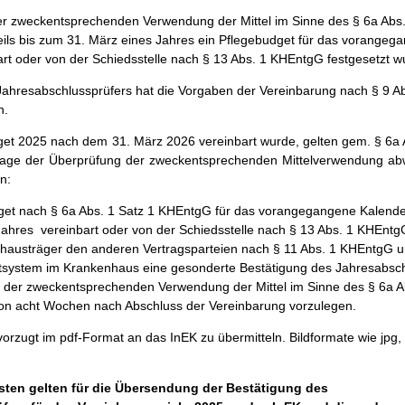
er zweckentsprechenden Verwendung der Mittel im Sinne des § 6a Abs.
ils bis zum 31. März eines Jahres ein Pflegebudget für das vorangeg
art oder von der Schiedsstelle nach § 13 Abs. 1 KHEntgG festgesetzt w
Jahresabschlussprüfers hat die Vorgaben der Vereinbarung nach § 9 Ab
n.
t 2025 nach dem 31. März 2026 vereinbart wurde, gelten gem. § 6a A
lage der Überprüfung der zweckentsprechenden Mittelverwendung ab
n:
get nach § 6a Abs. 1 Satz 1 KHEntgG für das vorangegangene Kalende
ahres vereinbart oder von der Schiedsstelle nach § 13 Abs. 1 KHEntgG
nhausträger den anderen Vertragsparteien nach § 11 Abs. 1 KHEntgG 
geltsystem im Krankenhaus eine gesonderte Bestätigung des Jahresabsc
 der zweckentsprechenden Verwendung der Mittel im Sinne des § 6a A
on acht Wochen nach Abschluss der Vereinbarung vorzulegen.
orzugt im pdf-Format an das InEK zu übermitteln. Bildformate wie jpg,
sten gelten für die Übersendung der Bestätigung des