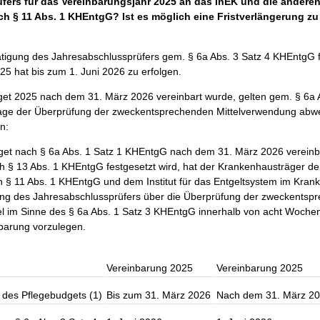
fers für das Vereinbarungsjahr 2025 an das InEK und die andere
ch § 11 Abs. 1 KHEntgG? Ist es möglich eine Fristverlängerung zu
ätigung des Jahresabschlussprüfers gem. § 6a Abs. 3 Satz 4 KHEntgG 
25 hat bis zum 1. Juni 2026 zu erfolgen.
t 2025 nach dem 31. März 2026 vereinbart wurde, gelten gem. § 6a A
lage der Überprüfung der zweckentsprechenden Mittelverwendung abw
n:
get nach § 6a Abs. 1 Satz 1 KHEntgG nach dem 31. März 2026 vereinb
ch § 13 Abs. 1 KHEntgG festgesetzt wird, hat der Krankenhausträger d
h § 11 Abs. 1 KHEntgG und dem Institut für das Entgeltsystem im Kran
ung des Jahresabschlussprüfers über die Überprüfung der zweckentsp
l im Sinne des § 6a Abs. 1 Satz 3 KHEntgG innerhalb von acht Woche
barung vorzulegen.
Vereinbarung 2025
Vereinbarung 2025
des Pflegebudgets (1)
Bis zum 31. März 2026
Nach dem 31. März 2