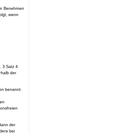
 im Benehmen
olgt, wenn
. 3 Satz 4
rhalb der
gen benannt.
den
onsfreien
 dann der
dere bei