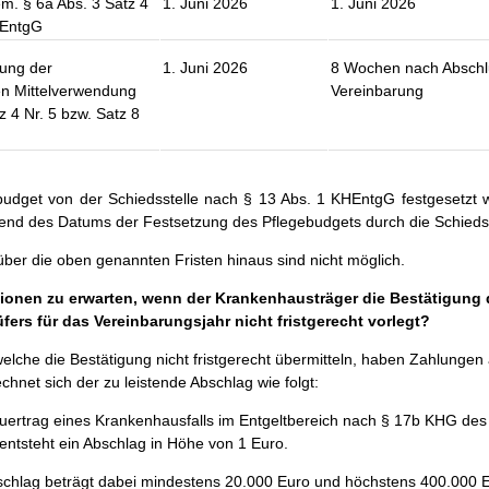
em. § 6a Abs. 3 Satz 4
1. Juni 2026
1. Juni 2026
HEntgG
fung der
1. Juni 2026
8 Wochen nach Abschl
n Mittelverwendung
Vereinbarung
z 4 Nr. 5 bzw. Satz 8
dget von der Schiedsstelle nach § 13 Abs. 1 KHEntgG festgesetzt w
hend des Datums der Festsetzung des Pflegebudgets durch die Schiedss
über die oben genannten Fristen hinaus sind nicht möglich.
tionen zu erwarten, wenn der Krankenhausträger die Bestätigung
ers für das Vereinbarungsjahr nicht fristgerecht vorlegt?
elche die Bestätigung nicht fristgerecht übermitteln, haben Zahlungen
echnet sich der zu leistende Abschlag wie folgt:
auertrag eines Krankenhausfalls im Entgeltbereich nach § 17b KHG des
entsteht ein Abschlag in Höhe von 1 Euro.
bschlag beträgt dabei mindestens 20.000 Euro und höchstens 400.000 