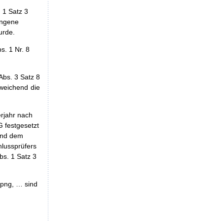
 1 Satz 3
angene
urde.
s. 1 Nr. 8
bs. 3 Satz 8
weichend die
rjahr nach
 festgesetzt
und dem
hlussprüfers
bs. 1 Satz 3
 png, … sind