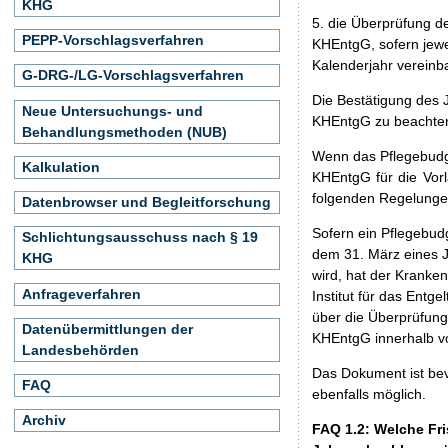
KHG
5. die Überprüfung d
PEPP-Vorschlagsverfahren
KHEntgG, sofern jewe
Kalenderjahr vereinb
G-DRG-/LG-Vorschlagsverfahren
Die Bestätigung des 
Neue Untersuchungs- und
KHEntgG zu beachte
Behandlungsmethoden (NUB)
Wenn das Pflegebudge
Kalkulation
KHEntgG für die Vor
folgenden Regelunge
Datenbrowser und Begleitforschung
Sofern ein Pflegebud
Schlichtungsausschuss nach § 19
dem 31. März eines J
KHG
wird, hat der Kranke
Anfrageverfahren
Institut für das Ent
über die Überprüfung
Datenübermittlungen der
KHEntgG innerhalb v
Landesbehörden
Das Dokument ist bev
FAQ
ebenfalls möglich.
Archiv
FAQ 1.2: Welche Fri