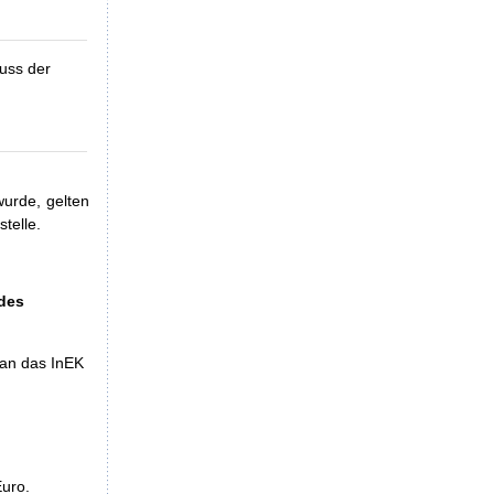
uss der
urde, gelten
telle.
 des
 an das InEK
Euro.