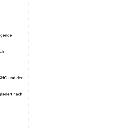
olgende
ach
 KHG und der
gliedert nach