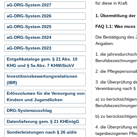
für diese in Kraft.
aG-DRG-System 2027
1. Übermittlung de
aG-DRG-System 2026
FAQ 1.1: Was muss 
aG-DRG-System 2025
Die Bestätigung des 
aG-DRG-System 2024
Angaben:
aG-DRG-System 2023
1. die jahresdurchsch
Entgeltkataloge gem. § 21 Abs. 10
Berufsbezeichnungen
KHG und § 5a Abs. 7 KHWiSichV
2. die Pflegepersona
Investitionsbewertungsrelationen
3. die Überprüfung d
(IBR)
Vereinbarung nach § 
Erlösvolumen für die Versorgung von
a) zu berücksichtigen
Kindern und Jugendlichen
Berufsbezeichnungen
DRG-Systemzuschlag
b) zu berücksichtige
Datenlieferung gem. § 21 KHEntgG
4. die Überprüfung e
Sonderleistungen nach § 26 a/d/e
tagesbezogenen Pfle