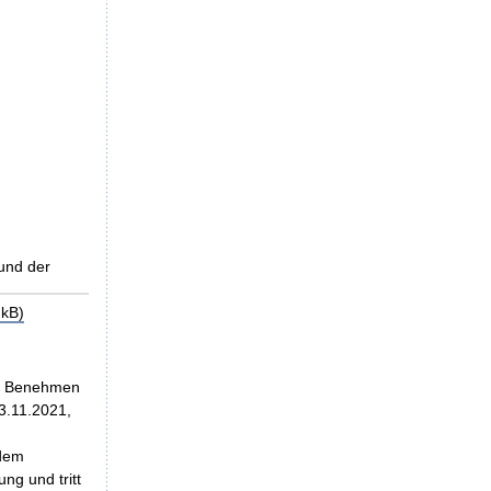
und der
kB)
im Benehmen
3.11.2021,
 dem
ng und tritt