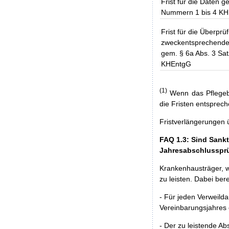
Frist für die Daten g
Nummern 1 bis 4 K
Frist für die Überprü
zweckentsprechende
gem. § 6a Abs. 3 Sat
KHEntgG
(1)
Wenn das Pflegebu
die Fristen entsprec
Fristverlängerungen 
FAQ 1.3: Sind Sank
Jahresabschlussprüf
Krankenhausträger, w
zu leisten. Dabei ber
- Für jeden Verweild
Vereinbarungsjahres 
- Der zu leistende A