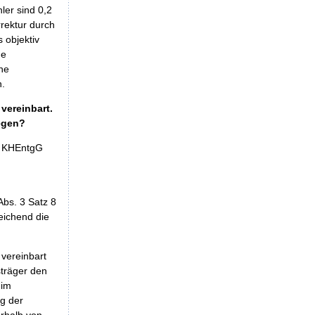
ler sind 0,2
rrektur durch
 objektiv
me
ne
n.
vereinbart.
legen?
 4 KHEntgG
n
bs. 3 Satz 8
eichend die
vereinbart
sträger den
 im
g der
rhalb von