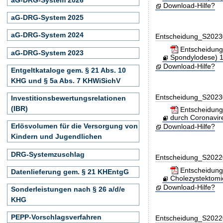
Download-Hilfe?
aG-DRG-System 2025
aG-DRG-System 2024
Entscheidung_S202
Entscheidung_
aG-DRG-System 2023
Spondylodese) 1
Download-Hilfe?
Entgeltkataloge gem. § 21 Abs. 10
KHG und § 5a Abs. 7 KHWiSichV
Entscheidung_S202
Investitionsbewertungsrelationen
(IBR)
Entscheidung_
durch Coronavir
Erlösvolumen für die Versorgung von
Download-Hilfe?
Kindern und Jugendlichen
DRG-Systemzuschlag
Entscheidung_S202
Entscheidung
Datenlieferung gem. § 21 KHEntgG
Cholezystektomi
Download-Hilfe?
Sonderleistungen nach § 26 a/d/e
KHG
PEPP-Vorschlagsverfahren
Entscheidung_S202