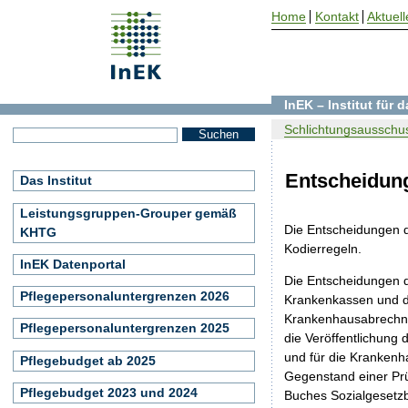
Home
Kontakt
Aktuell
InEK – Institut für
Schlichtungsausschus
Entscheidun
Das Institut
Leistungsgruppen-Grouper gemäß
Die Entscheidungen d
KHTG
Kodierregeln.
InEK Datenportal
Die Entscheidungen d
Pflegepersonaluntergrenzen 2026
Krankenkassen und di
Krankenhausabrechnun
Pflegepersonaluntergrenzen 2025
die Veröffentlichun
und für die Krankenh
Pflegebudget ab 2025
Gegenstand einer Pr
Pflegebudget 2023 und 2024
Buches Sozialgesetzb