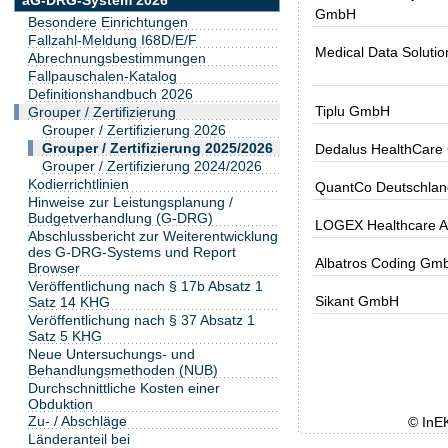
GmbH
Besondere Einrichtungen
Fallzahl-Meldung I68D/E/F
Medical Data Solut
Abrechnungsbestimmungen
Fallpauschalen-Katalog
Definitionshandbuch 2026
Tiplu GmbH
Grouper / Zertifizierung
Grouper / Zertifizierung 2026
Grouper / Zertifizierung 2025/2026
Dedalus HealthCar
Grouper / Zertifizierung 2024/2026
Kodierrichtlinien
QuantCo Deutschla
Hinweise zur Leistungsplanung /
Budgetverhandlung (G-DRG)
LOGEX Healthcare A
Abschlussbericht zur Weiterentwicklung
des G-DRG-Systems und Report
Albatros Coding Gm
Browser
Veröffentlichung nach § 17b Absatz 1
Sikant GmbH
Satz 14 KHG
Veröffentlichung nach § 37 Absatz 1
Satz 5 KHG
Neue Untersuchungs- und
Behandlungsmethoden (NUB)
Durchschnittliche Kosten einer
Obduktion
Zu- / Abschläge
© InE
Länderanteil bei