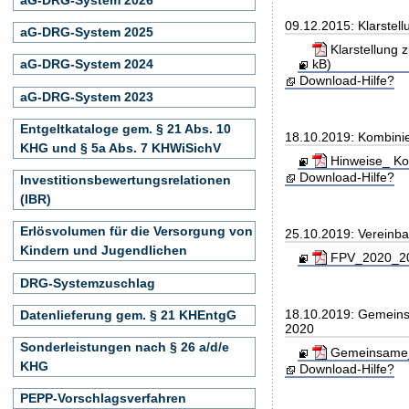
09.12.2015: Klarstel
aG-DRG-System 2025
Klarstellung 
kB)
aG-DRG-System 2024
Download-Hilfe?
aG-DRG-System 2023
Entgeltkataloge gem. § 21 Abs. 10
18.10.2019: Kombini
KHG und § 5a Abs. 7 KHWiSichV
Hinweise_ Ko
Download-Hilfe?
Investitionsbewertungsrelationen
(IBR)
Erlösvolumen für die Versorgung von
25.10.2019: Vereinb
Kindern und Jugendlichen
FPV_2020_201
DRG-Systemzuschlag
18.10.2019: Gemeins
Datenlieferung gem. § 21 KHEntgG
2020
Sonderleistungen nach § 26 a/d/e
Gemeinsame_E
KHG
Download-Hilfe?
PEPP-Vorschlagsverfahren