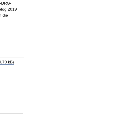
aG-DRG-
alog 2019
h die
,79 kB)