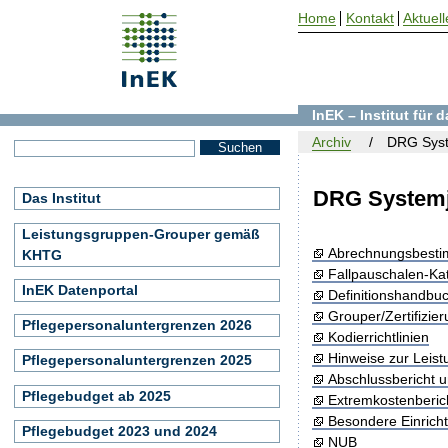
Home
Kontakt
Aktuell
InEK – Institut für
Archiv
DRG Syst
DRG Systemj
Das Institut
Leistungsgruppen-Grouper gemäß
Abrechnungsbest
KHTG
Fallpauschalen-Ka
InEK Datenportal
Definitionshandbu
Grouper/Zertifizie
Pflegepersonaluntergrenzen 2026
Kodierrichtlinien
Hinweise zur Leis
Pflegepersonaluntergrenzen 2025
Abschlussbericht 
Pflegebudget ab 2025
Extremkostenberic
Besondere Einrich
Pflegebudget 2023 und 2024
NUB