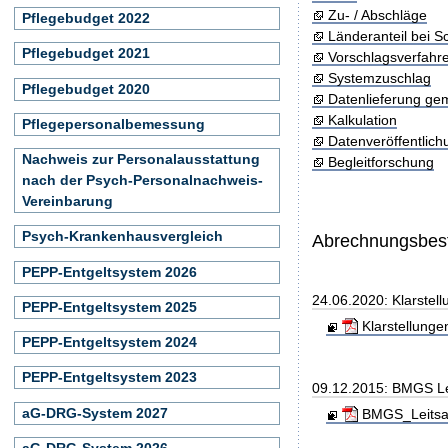
Zu- / Abschläge
Pflegebudget 2022
Länderanteil bei 
Pflegebudget 2021
Vorschlagsverfahr
Systemzuschlag
Pflegebudget 2020
Datenlieferung ge
Kalkulation
Pflegepersonalbemessung
Datenveröffentlic
Nachweis zur Personalausstattung
Begleitforschung
nach der Psych-Personalnachweis-
Vereinbarung
Psych-Krankenhausvergleich
Abrechnungsbe
PEPP-Entgeltsystem 2026
24.06.2020: Klarste
PEPP-Entgeltsystem 2025
Klarstellung
PEPP-Entgeltsystem 2024
PEPP-Entgeltsystem 2023
09.12.2015: BMGS Le
aG-DRG-System 2027
BMGS_Leitsae
aG-DRG-System 2026