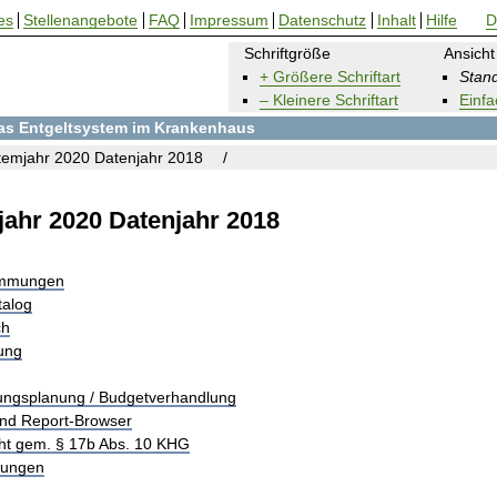
es
Stellenangebote
FAQ
Impressum
Datenschutz
Inhalt
Hilfe
D
Schriftgröße
Ansicht
+ Größere Schriftart
Stand
– Kleinere Schriftart
Einfa
 das Entgeltsystem im Krankenhaus
emjahr 2020 Datenjahr 2018
ahr 2020 Datenjahr 2018
immungen
talog
ch
rung
tungsplanung / Budgetverhandlung
und Report-Browser
ht gem. § 17b Abs. 10 KHG
tungen