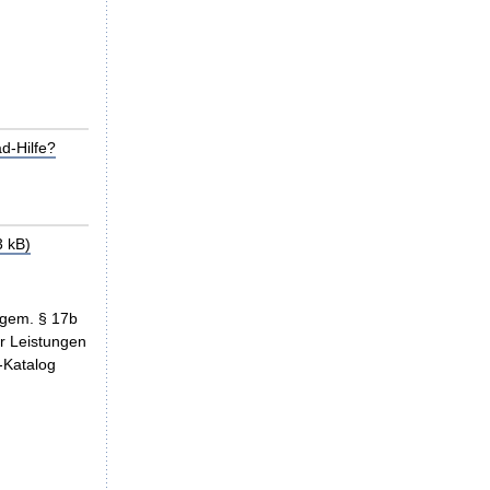
d-Hilfe?
 kB)
 gem. § 17b
r Leistungen
-Katalog