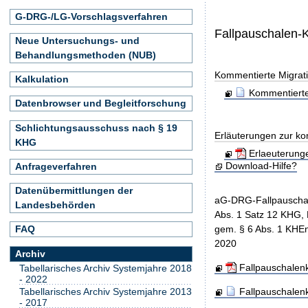
G-DRG-/LG-Vorschlagsverfahren
Fallpauschalen-
Neue Untersuchungs- und
Behandlungsmethoden (NUB)
Kommentierte Migrati
Kalkulation
Kommentierte
Datenbrowser und Begleitforschung
Schlichtungsausschuss nach § 19
Erläuterungen zur ko
KHG
Erlaeuterung
Download-Hilfe?
Anfrageverfahren
Datenübermittlungen der
aG-DRG-Fallpauschal
Landesbehörden
Abs. 1 Satz 12 KHG, 
gem. § 6 Abs. 1 KHEn
FAQ
2020
Archiv
Fallpauschalenk
Tabellarisches Archiv Systemjahre 2018
- 2022
Fallpauschalenk
Tabellarisches Archiv Systemjahre 2013
- 2017