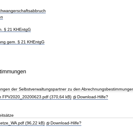
Schwangerschaftsabbruch
en
m. § 21 KHEntgG
hung gem. § 21 KHEntgG
stimmungen
llungen der Selbstverwaltungspartner zu den Abrechnungsbestimmunge
en FPV2020_20200623.pdf (370,64 kB)
Download-Hilfe?
itsätze
tze_WA.pdf (96,22 kB)
Download-Hilfe?