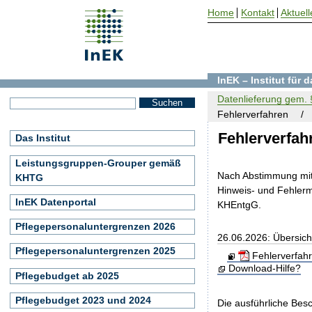
Home
Kontakt
Aktuell
InEK – Institut für
Datenlieferung gem. §
Fehlerverfahren
Fehlerverfah
Das Institut
Leistungsgruppen-Grouper gemäß
Nach Abstimmung mit 
KHTG
Hinweis- und Fehlerm
InEK Datenportal
KHEntgG.
Pflegepersonaluntergrenzen 2026
26.06.2026: Übersich
Pflegepersonaluntergrenzen 2025
Fehlerverfah
Download-Hilfe?
Pflegebudget ab 2025
Pflegebudget 2023 und 2024
Die ausführliche Bes