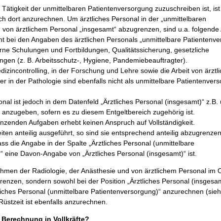
Tätigkeit der unmittelbaren Patientenversorgung zuzuschreiben ist, ist
ch dort anzurechnen. Um ärztliches Personal in der „unmittelbaren
 von ärztlichem Personal „insgesamt“ abzugrenzen, sind u.a. folgend
t bei den Angaben des ärztlichen Personals „unmittelbare Patientenve
erne Schulungen und Fortbildungen, Qualitätssicherung, gesetzliche
gen (z. B. Arbeitsschutz-, Hygiene, Pandemiebeauftragter).
dizincontrolling, in der Forschung und Lehre sowie die Arbeit von ärzt
r in der Pathologie sind ebenfalls nicht als unmittelbare Patientenver
onal ist jedoch in dem Datenfeld „Ärztliches Personal (insgesamt)“ z.B.
 anzugeben, sofern es zu diesem Entgeltbereich zugehörig ist.
enzenden Aufgaben erhebt keinen Anspruch auf Vollständigkeit.
ten anteilig ausgeführt, so sind sie entsprechend anteilig abzugrenzen
ass die Angabe in der Spalte „Ärztliches Personal (unmittelbare
“ eine Davon-Angabe von „Ärztliches Personal (insgesamt)“ ist.
ahmen der Radiologie, der Anästhesie und von ärztlichem Personal im 
renzen, sondern sowohl bei der Position „Ärztliches Personal (insgesam
tliches Personal (unmittelbare Patientenversorgung)“ anzurechnen (sie
üstzeit ist ebenfalls anzurechnen.
 Berechnung in Vollkräfte?