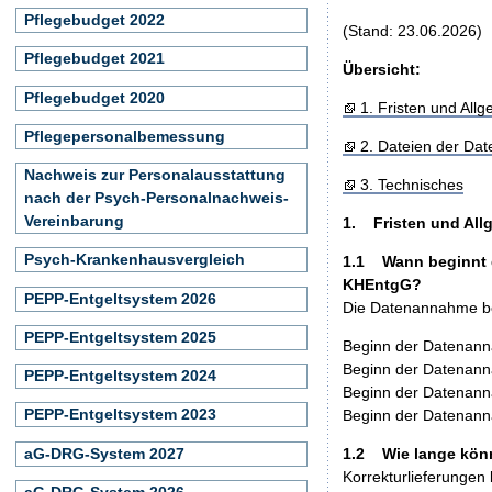
Pflegebudget 2022
(Stand: 23.06.2026)
Pflegebudget 2021
Übersicht:
Pflegebudget 2020
1. Fristen und All
Pflegepersonalbemessung
2. Dateien der Dat
Nachweis zur Personalausstattung
3. Technisches
nach der Psych-Personalnachweis-
Vereinbarung
1. Fristen und All
Psych-Krankenhausvergleich
1.1 Wann beginnt d
KHEntgG?
PEPP-Entgeltsystem 2026
Die Datenannahme be
PEPP-Entgeltsystem 2025
Beginn der Datenan
Beginn der Datenan
PEPP-Entgeltsystem 2024
Beginn der Datenan
PEPP-Entgeltsystem 2023
Beginn der Datenan
aG-DRG-System 2027
1.2 Wie lange könn
Korrekturlieferungen 
aG-DRG-System 2026