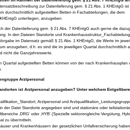
ensatzbeschreibung zur Datenlieferung gem. § 21 Abs. 1 KHEntgG ist 
um durchschnittlich aufgestellten Betten in Fachabteilungen, die dem
 KHEntgG unterliegen, anzugeben.
ch der Datenlieferung gem. § 21 Abs. 7 KHEntgG auch gerne die dazu
ng. In den Dateien Standorte und Krankenhausstruktur_Fachabteilung
Vorgabe im Datensatz gemäß § 21 Abs. 1 KHEntgG, die Werte im jewei
um anzugeben, d.h. es sind die im jeweiligen Quartal durchschnittlich a
 nicht die Ganzjahreswerte.
 im Quartal aufgestellten Betten können von der nach Krankenhausplan 
n.
engruppe Arztpersonal
ndorten ist Arztpersonal anzugeben? Unter welchem Entgeltberei
alifikation_Standort, Arztpersonal und Arztqualifikation_Leistungsgrupp
 in der Datei Standorte angegeben sind und stationäre oder teilstationä
ltbereiche ‚DRG‘ oder ‚HYB‘ (Spezielle sektorengleiche Vergütung, Hy
al zu übermitteln.
user und Krankenhäusern der gesetzlichen Unfallversicherung habe