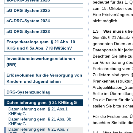
bedeutet für das 1. Qu
zum 15. Oktober des 
aG-DRG-System 2025
Eine Fristverlängeru
nicht möglich.
aG-DRG-System 2024
1.3 Was muss über
aG-DRG-System 2023
Gemäß § 21 Absatz 7
Entgeltkataloge gem. § 21 Abs. 10
genannten Daten an d
KHG und § 5a Abs. 7 KHWiSichV
Datenportals für jede
Beachten Sie bitte z
Investitionsbewertungsrelationen
zur Vereinbarung übe
(IBR)
Fortschreibung vom 
Zu liefern sind gem.
Erlösvolumen für die Versorgung von
Krankenhausstruktur
Kindern und Jugendlichen
Arztqualifikation_Sta
DRG-Systemzuschlag
Sollte im Übermittlun
Da die Daten für die
Datenlieferung gem. § 21 KHEntgG
stellen Sie bitte sich
Datenlieferung gem. § 21 Abs.1
KHEntgG
Für die Fristen und 
Datenlieferung gem. § 21 Abs. 3b
beachten Sie bitte di
KHEntgG
Datenlieferung gem. § 21 Abs. 7
1.4 Was ist in dem