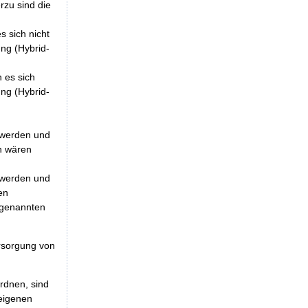
rzu sind die
 sich nicht
ung (Hybrid-
 es sich
ung (Hybrid-
n werden und
n wären
n werden und
en
r genannten
ersorgung von
rdnen, sind
 eigenen