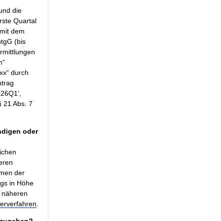
und die
rste Quartal
 mit dem
tgG (bis
rmittlungen
m“
„xx“ durch
ntrag
026Q1‘,
 21 Abs. 7
ändigen oder
lichen
eren
hmen der
ags in Höhe
e näheren
erverfahren
.
anzugeben?