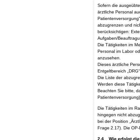
Sofern die ausgeübte 
ärztliche Personal au
Patientenversorgung“
abzugrenzen und nich
berücksichtigen: Ext
Aufgaben/Beauftragun
Die Tätigkeiten im Me
Personal im Labor ode
anzusehen.
Dieses ärztliche Pers
Entgeltbereich „DRG“
Die Liste der abzugr
Werden diese Tätigkei
Beachten Sie bitte, d
Patientenversorgung)
Die Tätigkeiten im R
hingegen nicht abzug
bei der Position „Ärz
Frage 2.17). Die OP-R
2.4 Wie erfolgt die