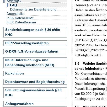
KHEntgG
FAQ
Gemäß § 21 Abs. 7 K
Dokumente zur Datenlieferung
Daten zu den Ärztinn
Datenstelle
eines Jahres bis zum
InEK DatenDienst
Zeitraum der Datenüb
InEK DatenBrowser
zum 31.03. eines Jah
Sonderleistungen nach § 26 a/d/e
eindeutig zuordnen z
KHG
konkretisiert über di
„GJ“ bzw. „Q1“ bis „Q
PEPP-Vorschlagsverfahren
‚2025GJ‘ für die Gan
,2026Q2‘, ‚2026Q3‘ u
G-DRG-/LG-Vorschlagsverfahren
KHEntgG genutzt.
Neue Untersuchungs- und
1.5 Welche Sanktion
Behandlungsmethoden (NUB)
sonst fehlerhaften
Kalkulation
Die Krankenhäuser sin
Personals zu übermit
Datenbrowser und Begleitforschung
Datenlieferung nicht,
Plausibilitätsprüfung
Schlichtungsausschuss nach § 19
von 50.000 € je Kalen
KHG
Festlegungen zu den 
Anfrageverfahren
1.6 Wie sind die B