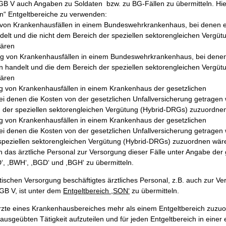
GB V auch Angaben zu Soldaten bzw. zu BG-Fällen zu übermitteln. Hie
en“ Entgeltbereiche zu verwenden:
n Krankenhausfällen in einem Bundeswehrkrankenhaus, bei denen es
delt und die nicht dem Bereich der speziellen sektorengleichen Vergüt
ären
on Krankenhausfällen in einem Bundeswehrkrankenhaus, bei denen
en handelt und die dem Bereich der speziellen sektorengleichen Vergüt
ären
on Krankenhausfällen in einem Krankenhaus der gesetzlichen
bei denen die Kosten von der gesetzlichen Unfallversicherung getrage
h der speziellen sektorengleichen Vergütung (Hybrid-DRGs) zuzuordne
on Krankenhausfällen in einem Krankenhaus der gesetzlichen
bei denen die Kosten von der gesetzlichen Unfallversicherung getrage
speziellen sektorengleichen Vergütung (Hybrid-DRGs) zuzuordnen wär
h das ärztliche Personal zur Versorgung dieser Fälle unter Angabe de
‘, ,BWH‘, ,BGD‘ und ,BGH‘ zu übermitteln.
tischen Versorgung beschäftigtes ärztliches Personal, z.B. auch zur V
GB V, ist unter dem
Entgeltbereich ,SON‘
zu übermitteln.
rzte eines Krankenhausbereiches mehr als einem Entgeltbereich zuzuo
usgeübten Tätigkeit aufzuteilen und für jeden Entgeltbereich in einer