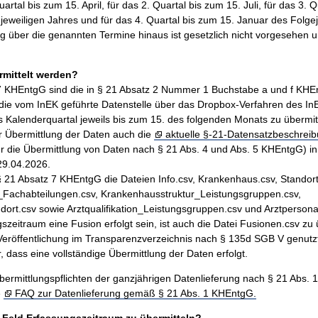
artal bis zum 15. April, für das 2. Quartal bis zum 15. Juli, für das 3. Q
jeweiligen Jahres und für das 4. Quartal bis zum 15. Januar des Folge
ng über die genannten Termine hinaus ist gesetzlich nicht vorgesehen 
mittelt werden?
 KHEntgG sind die in § 21 Absatz 2 Nummer 1 Buchstabe a und f KH
ie vom InEK geführte Datenstelle über das Dropbox-Verfahren des In
s Kalenderquartal jeweils bis zum 15. des folgenden Monats zu übermit
ur Übermittlung der Daten auch die
aktuelle §-21-Datensatzbeschrei
r die Übermittlung von Daten nach § 21 Abs. 4 und Abs. 5 KHEntgG) in
29.04.2026.
 § 21 Absatz 7 KHEntgG die Dateien Info.csv, Krankenhaus.csv, Standort
_Fachabteilungen.csv, Krankenhausstruktur_Leistungsgruppen.csv,
ndort.csv sowie Arztqualifikation_Leistungsgruppen.csv und Arztpersona
gszeitraum eine Fusion erfolgt sein, ist auch die Datei Fusionen.csv zu 
 Veröffentlichung im Transparenzverzeichnis nach § 135d SGB V genutz
er, dass eine vollständige Übermittlung der Daten erfolgt.
Übermittlungspflichten der ganzjährigen Datenlieferung nach § 21 Abs.
e
FAQ zur Datenlieferung gemäß § 21 Abs. 1 KHEntgG.
 Feld Erfassungszeitraum zu übermitteln?