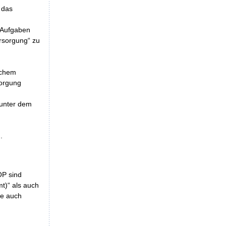
 das
e Aufgaben
rsorgung“ zu
lichem
sorgung
 unter dem
.
OP sind
t)“ als auch
he auch