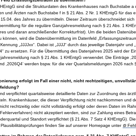
HEntgG sind die Strukturdaten des Krankenhauses nach Buchstabe a 
en und Ärzten nach Buchstabe f in § 21 Abs. 2 Nr. 1 KHEntgG für das e
 15.04. des Jahres zu übermitteln. Dieser Zeitraum überschneidet sich
ermittlung für die reguläre Ganzjahresmeldung nach § 21 Abs. 1 KHEn
res und daran anschließender Korrekturfrist). Um die beiden Datenübe
u können, wird die Datenübermittlung im Datenfeld „Erfassungszeitrau
e Kennung „JJJJxx“. Dabei ist „JJJJ“ durch das jeweilige Datenjahr und 
4“ zu ersetzen. Für die Übermittlung des Datenjahres 2025 wird der Ei
zjahresmeldung nach § 21 Abs. 1 KHEntgG verwendet. Die Einträge ,2
nd ,2026Q4‘ werden bspw. für die vier Quartalsmeldungen 2026 nach §
ierung erfolgt im Fall einer nicht, nicht rechtzeitigen, unvollst
 Meldung?
d verpflichtet quartalsweise detaillierte Daten zur Zuordnung des ärzt
teln. Krankenhäuser, die dieser Verpflichtung nicht nachkommen und d
 nicht rechtzeitig oder nicht vollständig erfolgt oder deren Daten im Ra
 (Fehlerverfahren) nicht akzeptiert werden, sind zur Zahlung eines Betr
derquartal und Standort verpflichtet (§ 21 Abs. 7 Satz 4 KHEntgG). Di
Plausibilitätsprüfungen finden Sie auf unserer Homepage unter
Fehl
etten im Rahmen der Datenlieferung gem. § 21 Abs. 7 KHEntgG 