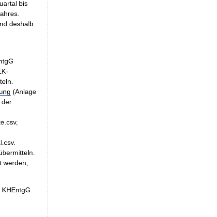
uartal bis
jahres.
und deshalb
EntgG
EK-
teln.
bung
(Anlage
 der
e.csv,
l.csv.
übermitteln.
t werden,
 1 KHEntgG