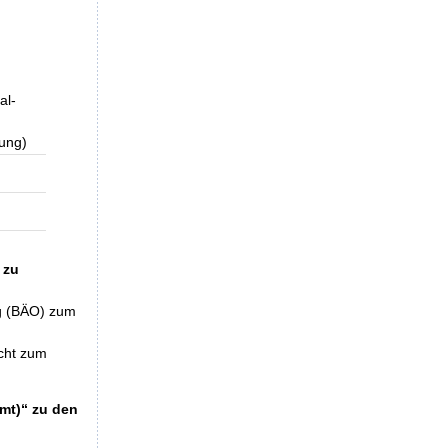
al-
ung)
 zu
ng (BÄO) zum
echt zum
mt)“ zu den