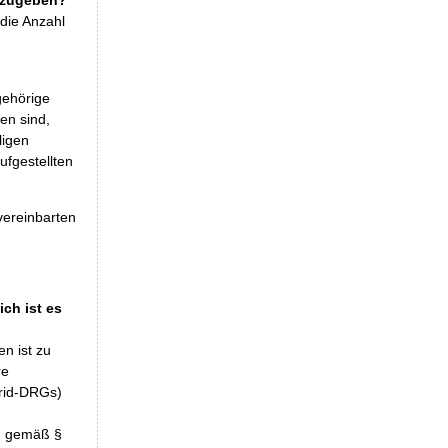
die Anzahl
gehörige
en sind,
ligen
ufgestellten
vereinbarten
ch ist es
en ist zu
re
brid-DRGs)
n gemäß §