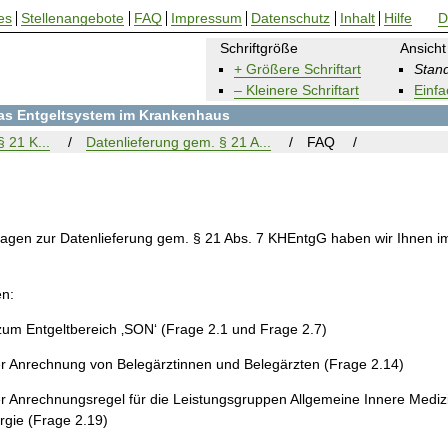
es
Stellenangebote
FAQ
Impressum
Datenschutz
Inhalt
Hilfe
D
Schriftgröße
Ansicht
+ Größere Schriftart
Stand
– Kleinere Schriftart
Einfa
 das Entgeltsystem im Krankenhaus
 21 K...
Datenlieferung gem. § 21 A...
FAQ
ragen zur Datenlieferung gem. § 21 Abs. 7 KHEntgG haben wir Ihnen 
en:
zum Entgeltbereich ‚SON‘ (Frage 2.1 und Frage 2.7)
er Anrechnung von Belegärztinnen und Belegärzten (Frage 2.14)
er Anrechnungsregel für die Leistungsgruppen Allgemeine Innere Mediz
rgie (Frage 2.19)