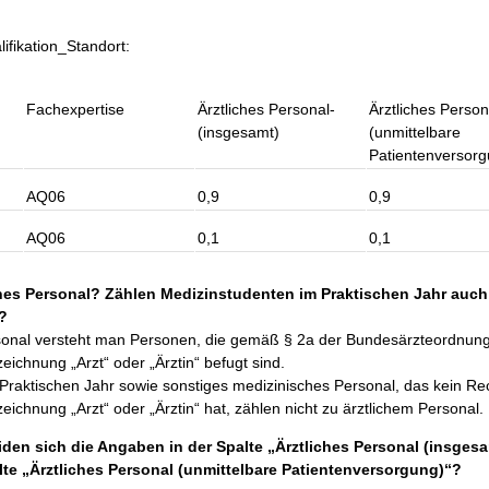
lifikation_Standort:
Fachexpertise
Ärztliches Personal-
Ärztliches Person
(insgesamt)
(unmittelbare
Patientenversorg
AQ06
0,9
0,9
AQ06
0,1
0,1
ches Personal? Zählen Medizinstudenten im Praktischen Jahr auch
l?
rsonal versteht man Personen, die gemäß § 2a der Bundesärzteordnu
ichnung „Arzt“ oder „Ärztin“ befugt sind.
Praktischen Jahr sowie sonstiges medizinisches Personal, das kein R
ichnung „Arzt“ oder „Ärztin“ hat, zählen nicht zu ärztlichem Personal.
en sich die Angaben in der Spalte „Ärztliches Personal (insgesa
te „Ärztliches Personal (unmittelbare Patientenversorgung)“?