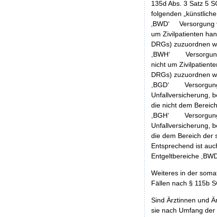
135d Abs. 3 Satz 5 S
folgenden „künstlich
‚BWD‘ Versorgung vo
um Zivilpatienten han
DRGs) zuzuordnen w
,BWH‘ Versorgung v
nicht um Zivilpatient
DRGs) zuzuordnen w
,BGD‘ Versorgung v
Unfallversicherung, 
die nicht dem Bereic
,BGH‘ Versorgung v
Unfallversicherung, 
die dem Bereich der 
Entsprechend ist auc
Entgeltbereiche ,BWD
Weiteres in der soma
Fällen nach § 115b S
Sind Ärztinnen und Ä
sie nach Umfang der a