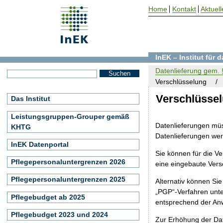
Home
Kontakt
Aktuell
InEK – Institut für
Datenlieferung gem. §
Verschlüsselung
Verschlüsse
Das Institut
Leistungsgruppen-Grouper gemäß
Datenlieferungen müs
KHTG
Datenlieferungen werd
InEK Datenportal
Sie können für die V
Pflegepersonaluntergrenzen 2026
eine eingebaute Vers
Pflegepersonaluntergrenzen 2025
Alternativ können Sie
„PGP“-Verfahren unte
Pflegebudget ab 2025
entsprechend der Anw
Pflegebudget 2023 und 2024
Zur Erhöhung der Dat