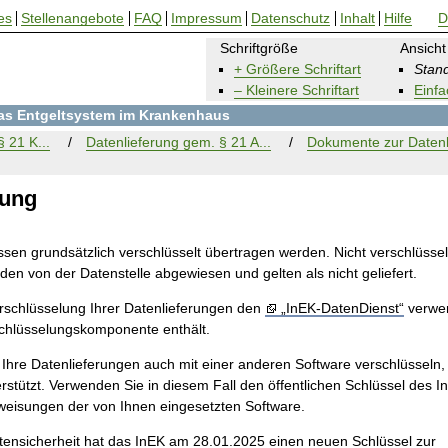
es
Stellenangebote
FAQ
Impressum
Datenschutz
Inhalt
Hilfe
D
Schriftgröße
Ansicht
+ Größere Schriftart
Stand
– Kleinere Schriftart
Einfa
 das Entgeltsystem im Krankenhaus
 21 K...
Datenlieferung gem. § 21 A...
Dokumente zur Datenl
lung
sen grundsätzlich verschlüsselt übertragen werden. Nicht ver­schlüssel
en von der Datenstelle abgewiesen und gelten als nicht geliefert.
erschlüsselung Ihrer Datenlieferungen den
„InEK-DatenDienst“
verwen
chlüsselungskomponente enthält.
 Ihre Datenlieferungen auch mit einer anderen Software verschlüsseln,
rstützt. Verwenden Sie in diesem Fall den öffentlichen Schlüssel des I
eisungen der von Ihnen eingesetzten Software.
ensicherheit hat das InEK am 28.01.2025 einen neuen Schlüssel zur