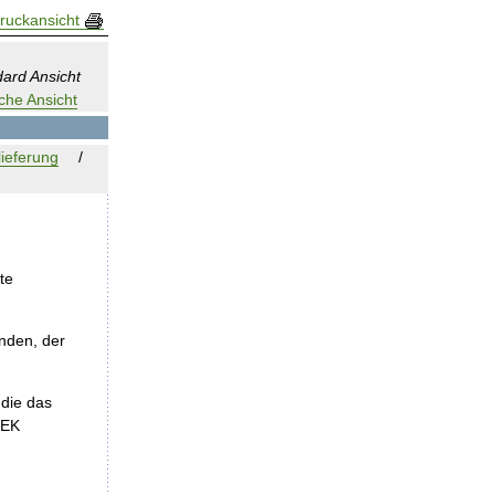
ruckansicht
ard Ansicht
che Ansicht
ieferung
te
den, der
 die das
nEK