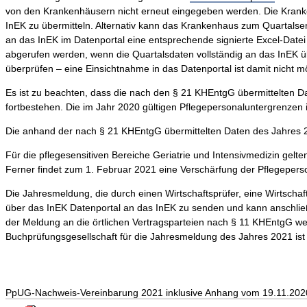
von den Krankenhäusern nicht erneut eingegeben werden. Die Kranke
InEK zu übermitteln. Alternativ kann das Krankenhaus zum Quartalse
an das InEK im Datenportal eine entsprechende signierte Excel-Datei
abgerufen werden, wenn die Quartalsdaten vollständig an das InEK übe
überprüfen – eine Einsichtnahme in das Datenportal ist damit nicht mö
Es ist zu beachten, dass die nach den § 21 KHEntgG übermittelten D
fortbestehen. Die im Jahr 2020 gültigen Pflegepersonaluntergrenzen 
Die anhand der nach § 21 KHEntgG übermittelten Daten des Jahres 201
Für die pflegesensitiven Bereiche Geriatrie und Intensivmedizin gelt
Ferner findet zum 1. Februar 2021 eine Verschärfung der Pflegeperso
Die Jahresmeldung, die durch einen Wirtschaftsprüfer, eine Wirtschaf
über das InEK Datenportal an das InEK zu senden und kann anschließ
der Meldung an die örtlichen Vertragsparteien nach § 11 KHEntgG weit
Buchprüfungsgesellschaft für die Jahresmeldung des Jahres 2021 ist 
PpUG-Nachweis-Vereinbarung 2021 inklusive Anhang vom 19.11.202