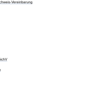
chweis-Vereinbarung
SichV
n