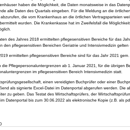
nhäuser haben die Möglichkeit, die Daten monatsweise in das Datenp
nde alle Daten des Quartals eingeben. Für die Meldung an die örtlich
 abzurufen, die vom Krankenhaus an die örtlichen Vertragsparteien wei
rmittelt wurden. Die Krankenkasse hat im Zweifelsfall die Möglichkeit a
glich.
aten des Jahres 2018 ermittelten pflegesensitiven Bereiche für das J
in den pflegesensitiven Bereichen Geriatrie und Intensivmedizin gelt
9 ermittelten pflegesensitiven Bereiche sind für das Jahr 2021 gem. §
en die Pflegepersonaluntergrenzen ab 1. Januar 2021, für die übrigen 
naluntergrenzen im pflegesensitiven Bereich Intensivmedizin statt.
tsprüfungsgesellschaft, einen vereidigten Buchprüfer oder einer Buchp
end als signierte Excel-Datei im Datenportal abgerufen werden. Die 
er zu geben. Das Testat des Wirtschaftsprüfers, der Wirtschaftsprüfun
im Datenportal bis zum 30.06.2022 als elektronische Kopie (z.B. als 
0