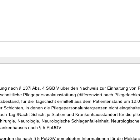
ng nach § 137i Abs. 4 SGB V über den Nachweis zur Einhaltung von P
nittliche Pflegepersonalausstattung (differenziert nach Pflegefachkräf
sbestand, für die Tagschicht ermittelt aus dem Patientenstand um 12:00
er Schichten, in denen die Pflegepersonaluntergrenzen nicht eingehalt
ch Tag-/Nacht-Schicht je Station und Krankenhausstandort für die pfleg
chirurgie, Neurologie, Neurologische Schlaganfalleinheit, Neurologische
 Krankenhauses nach § 5 PpUGV.
 werden die nach § 5 PpUGV gemeldeten Informationen für die Meldun