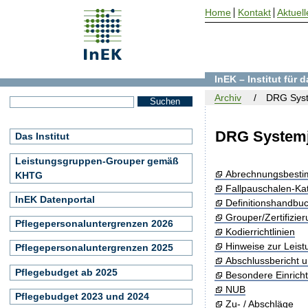
Home
Kontakt
Aktuell
InEK – Institut für
Archiv
DRG Syst
DRG Systemj
Das Institut
Leistungsgruppen-Grouper gemäß
Abrechnungsbest
KHTG
Fallpauschalen-Ka
InEK Datenportal
Definitionshandbu
Grouper/Zertifizie
Pflegepersonaluntergrenzen 2026
Kodierrichtlinien
Hinweise zur Leis
Pflegepersonaluntergrenzen 2025
Abschlussbericht 
Pflegebudget ab 2025
Besondere Einrich
NUB
Pflegebudget 2023 und 2024
Zu- / Abschläge