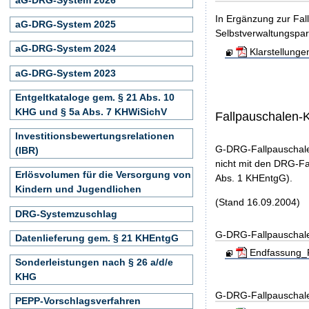
In Ergänzung zur Fal
aG-DRG-System 2025
Selbstverwaltungspar
aG-DRG-System 2024
Klarstellung
aG-DRG-System 2023
Entgeltkataloge gem. § 21 Abs. 10
KHG und § 5a Abs. 7 KHWiSichV
Fallpauschalen-
Investitionsbewertungsrelationen
G-DRG-Fallpauschale
(IBR)
nicht mit den DRG-Fa
Erlösvolumen für die Versorgung von
Abs. 1 KHEntgG).
Kindern und Jugendlichen
(Stand 16.09.2004)
DRG-Systemzuschlag
G-DRG-Fallpauschal
Datenlieferung gem. § 21 KHEntgG
Endfassung_F
Sonderleistungen nach § 26 a/d/e
KHG
G-DRG-Fallpauschal
PEPP-Vorschlagsverfahren