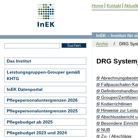
Home
Kontakt
Aktuell
InEK – Institut für
Archiv
DRG Syst
DRG Systemj
Das Institut
Leistungsgruppen-Grouper gemäß
Abrechnungsbest
KHTG
Fallpauschalen-Ka
InEK Datenportal
Definitionshandbu
Grouper/Zertifizie
Pflegepersonaluntergrenzen 2026
Kodierrichtlinien
Hinweise zur Leis
Pflegepersonaluntergrenzen 2025
Abschlussbericht 
Pflegebudget ab 2025
Besondere Einrich
NUB
Pflegebudget 2023 und 2024
Zu- / Abschläge