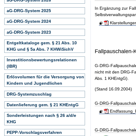
In Ergänzung zur Fal
aG-DRG-System 2025
Selbstverwaltungspar
aG-DRG-System 2024
Klarstellung
aG-DRG-System 2023
Entgeltkataloge gem. § 21 Abs. 10
KHG und § 5a Abs. 7 KHWiSichV
Fallpauschalen-
Investitionsbewertungsrelationen
G-DRG-Fallpauschale
(IBR)
nicht mit den DRG-Fa
Erlösvolumen für die Versorgung von
Abs. 1 KHEntgG).
Kindern und Jugendlichen
(Stand 16.09.2004)
DRG-Systemzuschlag
G-DRG-Fallpauschal
Datenlieferung gem. § 21 KHEntgG
Endfassung_F
Sonderleistungen nach § 26 a/d/e
KHG
G-DRG-Fallpauschal
PEPP-Vorschlagsverfahren