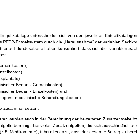
ntgeltkataloge unterscheiden sich von den jeweiligen Entgeltkatalogen
 PEPP-Entgeltsystem durch die „Herausnahme“ der variablen Sachkos
tner auf Bundesebene haben konsentiert, dass sich die „variablen Sac
ppen
Gemeinkosten),
nzelkosten),
splantate),
nischer Bedarf - Gemeinkosten),
nischer Bedarf - Einzelkosten) und
ezogene medizinische Behandlungskosten)
ix zusammensetzen.
sten wurden auch in der Berechnung der bewerteten Zusatzentgelte b
elte bereinigt. Bei vielen Zusatzentgelten, die sich ausschließlich au
z.B. Medikamente), führt dies dazu, dass der gesamte Betrag zu berei