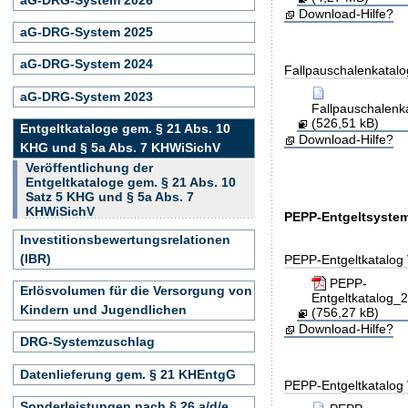
Download-Hilfe?
aG-DRG-System 2025
aG-DRG-System 2024
Fallpauschalenkatalo
aG-DRG-System 2023
Fallpauschalen
(526,51 kB)
Entgeltkataloge gem. § 21 Abs. 10
Download-Hilfe?
KHG und § 5a Abs. 7 KHWiSichV
Veröffentlichung der
Entgeltkataloge gem. § 21 Abs. 10
Satz 5 KHG und § 5a Abs. 7
KHWiSichV
PEPP-Entgeltsystem
Investitionsbewertungsrelationen
(IBR)
PEPP-Entgeltkatalog 
PEPP-
Erlösvolumen für die Versorgung von
Entgeltkatalog
Kindern und Jugendlichen
(756,27 kB)
Download-Hilfe?
DRG-Systemzuschlag
Datenlieferung gem. § 21 KHEntgG
PEPP-Entgeltkatalog 
Sonderleistungen nach § 26 a/d/e