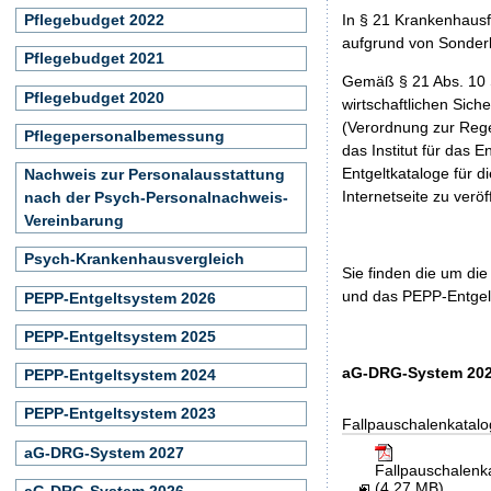
Pflegebudget 2022
In § 21 Krankenhaus
aufgrund von Sonder
Pflegebudget 2021
Gemäß § 21 Abs. 10 
Pflegebudget 2020
wirtschaftlichen Sic
(Verordnung zur Rege
Pflegepersonalbemessung
das Institut für das
Entgeltkataloge für 
Nachweis zur Personalausstattung
Internetseite zu veröf
nach der Psych-Personalnachweis-
Vereinbarung
Psych-Krankenhausvergleich
Sie finden die um di
und das PEPP-Entgelt
PEPP-Entgeltsystem 2026
PEPP-Entgeltsystem 2025
aG-DRG-System 202
PEPP-Entgeltsystem 2024
PEPP-Entgeltsystem 2023
Fallpauschalenkatalo
aG-DRG-System 2027
Fallpauschalen
(4,27 MB)
aG-DRG-System 2026