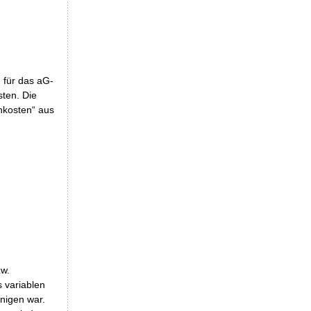
 für das aG-
ten. Die
hkosten“ aus
zw.
s variablen
nigen war.