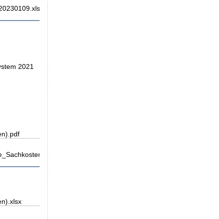
20230109.xlsx
System 2021
n).pdf
_Sachkosten).pdf
n).xlsx