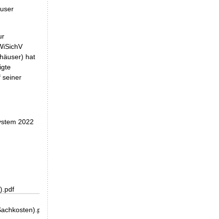
äuser
ur
WiSichV
häuser) hat
igte
 seiner
System 2022
).pdf
achkosten).pdf