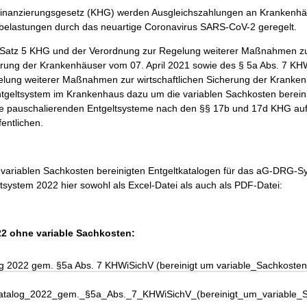
finanzierungsgesetz (KHG) werden Ausgleichszahlungen an Krankenh
belastungen durch das neuartige Coronavirus SARS-CoV-2 geregelt.
Satz 5 KHG und der Verordnung zur Regelung weiterer Maßnahmen z
herung der Krankenhäuser vom 07. April 2021 sowie des § 5a Abs. 7 KH
lung weiterer Maßnahmen zur wirtschaftlichen Sicherung der Kranken
 Entgeltsystem im Krankenhaus dazu um die variablen Sachkosten berein
die pauschalierenden Entgeltsysteme nach den §§ 17b und 17d KHG auf
fentlichen.
e variablen Sachkosten bereinigten Entgeltkatalogen für das aG-DRG-
system 2022 hier sowohl als Excel-Datei als auch als PDF-Datei:
2 ohne variable Sachkosten:
g 2022 gem. §5a Abs. 7 KHWiSichV (bereinigt um variable_Sachkosten
katalog_2022_gem._§5a_Abs._7_KHWiSichV_(bereinigt_um_variable_S