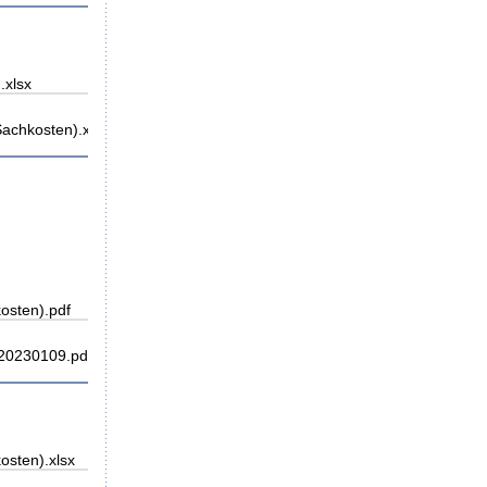
.xlsx
achkosten).xlsx
osten).pdf
20230109.pdf
osten).xlsx