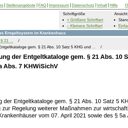
es
Stellenangebote
FAQ
Impressum
Datenschutz
Inhalt
Hilfe
D
Schriftgröße
Ansicht
+ Größere Schriftart
Stand
– Kleinere Schriftart
Einfa
 das Entgeltsystem im Krankenhaus
§ 21 ...
Entgeltkataloge gem. § 21 Abs. 10 Satz 5 KHG und ...
ung der Entgeltkataloge gem. § 21 Abs. 10 S
a Abs. 7 KHWiSichV
ng der Entgeltkataloge gem. § 21 Abs. 10 Satz 5 
 zur Regelung weiterer Maßnahmen zur wirtschaft
Krankenhäuser vom 07. April 2021 sowie des § 5a 