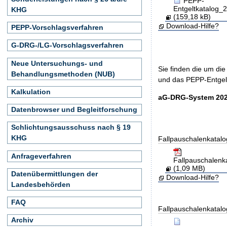
PEPP-
Entgeltkatalog
KHG
(159,18 kB)
Download-Hilfe?
PEPP-Vorschlagsverfahren
G-DRG-/LG-Vorschlagsverfahren
Neue Untersuchungs- und
Sie finden die um di
Behandlungsmethoden (NUB)
und das PEPP-Entgelt
Kalkulation
aG-DRG-System 202
Datenbrowser und Begleitforschung
Schlichtungsausschuss nach § 19
KHG
Fallpauschalenkatalo
Anfrageverfahren
Fallpauschalen
(1,09 MB)
Datenübermittlungen der
Download-Hilfe?
Landesbehörden
FAQ
Fallpauschalenkatalo
Archiv