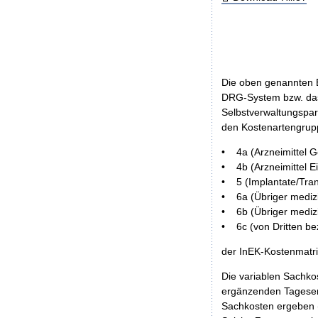
Die oben genannten E
DRG-System bzw. das
Selbstverwaltungspar
den Kostenartengru
• 4a (Arzneimittel 
• 4b (Arzneimittel Ei
• 5 (Implantate/Tran
• 6a (Übriger medizi
• 6b (Übriger medizi
• 6c (von Dritten b
der InEK-Kostenmatr
Die variablen Sachko
ergänzenden Tagesentg
Sachkosten ergeben (