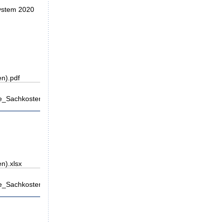
System 2020
n).pdf
_Sachkosten).pdf
n).xlsx
_Sachkosten).xlsx