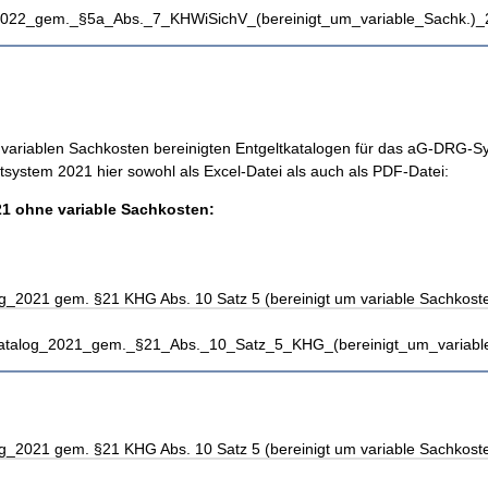
_2022_gem._§5a_Abs._7_KHWiSichV_(bereinigt_um_variable_Sachk.)_
e variablen Sachkosten bereinigten Entgeltkatalogen für das aG-DRG-
system 2021 hier sowohl als Excel-Datei als auch als PDF-Datei:
1 ohne variable Sachkosten:
g_2021 gem. §21 KHG Abs. 10 Satz 5 (bereinigt um variable Sachkoste
katalog_2021_gem._§21_Abs._10_Satz_5_KHG_(bereinigt_um_variable
g_2021 gem. §21 KHG Abs. 10 Satz 5 (bereinigt um variable Sachkoste