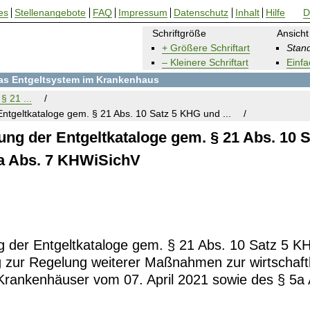
es
Stellenangebote
FAQ
Impressum
Datenschutz
Inhalt
Hilfe
D
Schriftgröße
Ansicht
+ Größere Schriftart
Stand
– Kleinere Schriftart
Einfa
 das Entgeltsystem im Krankenhaus
§ 21 ...
Entgeltkataloge gem. § 21 Abs. 10 Satz 5 KHG und ...
ung der Entgeltkataloge gem. § 21 Abs. 10 S
a Abs. 7 KHWiSichV
ng der Entgeltkataloge gem. § 21 Abs. 10 Satz 5 
 zur Regelung weiterer Maßnahmen zur wirtschaft
Krankenhäuser vom 07. April 2021 sowie des § 5a 