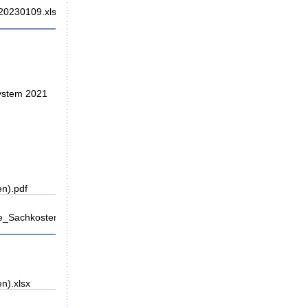
20230109.xlsx
System 2021
n).pdf
_Sachkosten).pdf
n).xlsx