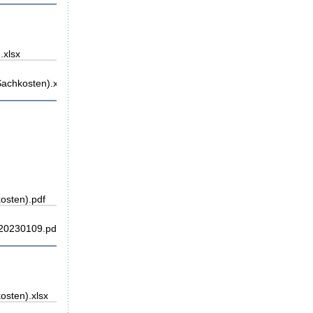
.xlsx
achkosten).xlsx
osten).pdf
20230109.pdf
osten).xlsx