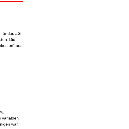
 für das aG-
ten. Die
hkosten“ aus
zw.
s variablen
nigen war.