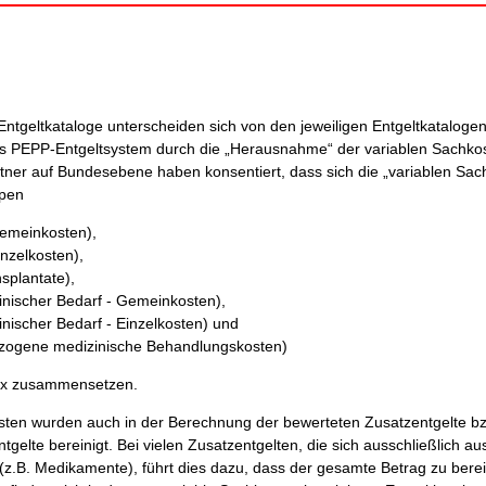
ntgeltkataloge unterscheiden sich von den jeweiligen Entgeltkatalogen
 PEPP-Entgeltsystem durch die „Herausnahme“ der variablen Sachkos
tner auf Bundesebene haben konsentiert, dass sich die „variablen Sac
ppen
Gemeinkosten),
nzelkosten),
splantate),
nischer Bedarf - Gemeinkosten),
nischer Bedarf - Einzelkosten) und
ezogene medizinische Behandlungskosten)
ix zusammensetzen.
sten wurden auch in der Berechnung der bewerteten Zusatzentgelte b
elte bereinigt. Bei vielen Zusatzentgelten, die sich ausschließlich au
z.B. Medikamente), führt dies dazu, dass der gesamte Betrag zu berei