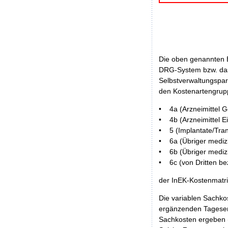
Die oben genannten E
DRG-System bzw. das
Selbstverwaltungspar
den Kostenartengru
• 4a (Arzneimittel 
• 4b (Arzneimittel Ei
• 5 (Implantate/Tran
• 6a (Übriger medizi
• 6b (Übriger medizi
• 6c (von Dritten b
der InEK-Kostenmatr
Die variablen Sachko
ergänzenden Tagesentg
Sachkosten ergeben (