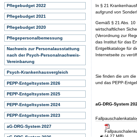
Pflegebudget 2022
In § 21 Krankenhaus
aufgrund von Sonder
Pflegebudget 2021
Gemäß § 21 Abs. 10 
Pflegebudget 2020
wirtschaftlichen Sic
(Verordnung zur Rege
Pflegepersonalbemessung
das Institut für das
Entgeltkataloge für 
Nachweis zur Personalausstattung
Internetseite zu veröf
nach der Psych-Personalnachweis-
Vereinbarung
Psych-Krankenhausvergleich
Sie finden die um di
und das PEPP-Entgelt
PEPP-Entgeltsystem 2026
PEPP-Entgeltsystem 2025
aG-DRG-System 202
PEPP-Entgeltsystem 2024
PEPP-Entgeltsystem 2023
Fallpauschalenkatalo
aG-DRG-System 2027
Fallpauschalen
(4,27 MB)
aG-DRG-System 2026