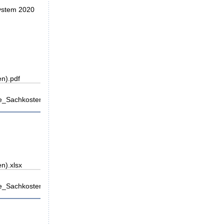
System 2020
n).pdf
_Sachkosten).pdf
n).xlsx
_Sachkosten).xlsx