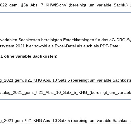
_2022_gem._§5a_Abs._7_KHWiSichV_(bereinigt_um_variable_Sachk.)_
e variablen Sachkosten bereinigten Entgeltkatalogen für das aG-DRG-
system 2021 hier sowohl als Excel-Datei als auch als PDF-Datei:
1 ohne variable Sachkosten:
g_2021 gem. §21 KHG Abs. 10 Satz 5 (bereinigt um variable Sachkoste
katalog_2021_gem._§21_Abs._10_Satz_5_KHG_(bereinigt_um_variable
g_2021 gem. §21 KHG Abs. 10 Satz 5 (bereinigt um variable Sachkoste