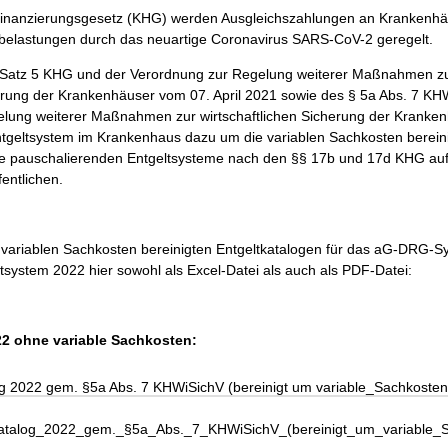
finanzierungsgesetz (KHG) werden Ausgleichszahlungen an Krankenh
belastungen durch das neuartige Coronavirus SARS-CoV-2 geregelt.
Satz 5 KHG und der Verordnung zur Regelung weiterer Maßnahmen z
herung der Krankenhäuser vom 07. April 2021 sowie des § 5a Abs. 7 KH
lung weiterer Maßnahmen zur wirtschaftlichen Sicherung der Kranken
 Entgeltsystem im Krankenhaus dazu um die variablen Sachkosten berein
die pauschalierenden Entgeltsysteme nach den §§ 17b und 17d KHG auf
fentlichen.
e variablen Sachkosten bereinigten Entgeltkatalogen für das aG-DRG-
system 2022 hier sowohl als Excel-Datei als auch als PDF-Datei:
2 ohne variable Sachkosten:
g 2022 gem. §5a Abs. 7 KHWiSichV (bereinigt um variable_Sachkosten
katalog_2022_gem._§5a_Abs._7_KHWiSichV_(bereinigt_um_variable_S