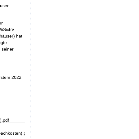
äuser
ur
WiSichV
häuser) hat
igte
 seiner
System 2022
).pdf
achkosten).pdf