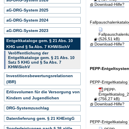
Download-Hilfe?
aG-DRG-System 2025
aG-DRG-System 2024
Fallpauschalenkatalo
aG-DRG-System 2023
Fallpauschalen
(526,51 kB)
Entgeltkataloge gem. § 21 Abs. 10
Download-Hilfe?
KHG und § 5a Abs. 7 KHWiSichV
Veröffentlichung der
Entgeltkataloge gem. § 21 Abs. 10
Satz 5 KHG und § 5a Abs. 7
KHWiSichV
PEPP-Entgeltsystem
Investitionsbewertungsrelationen
(IBR)
PEPP-Entgeltkatalog 
PEPP-
Erlösvolumen für die Versorgung von
Entgeltkatalog
Kindern und Jugendlichen
(756,27 kB)
Download-Hilfe?
DRG-Systemzuschlag
Datenlieferung gem. § 21 KHEntgG
PEPP-Entgeltkatalog 
Sonderleistungen nach § 26 a/d/e