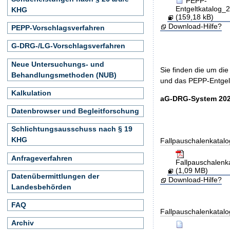
PEPP-
Entgeltkatalog
KHG
(159,18 kB)
Download-Hilfe?
PEPP-Vorschlagsverfahren
G-DRG-/LG-Vorschlagsverfahren
Neue Untersuchungs- und
Sie finden die um di
Behandlungsmethoden (NUB)
und das PEPP-Entgelt
Kalkulation
aG-DRG-System 202
Datenbrowser und Begleitforschung
Schlichtungsausschuss nach § 19
KHG
Fallpauschalenkatalo
Anfrageverfahren
Fallpauschalen
(1,09 MB)
Datenübermittlungen der
Download-Hilfe?
Landesbehörden
FAQ
Fallpauschalenkatalo
Archiv