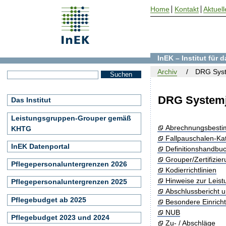
Home
Kontakt
Aktuell
InEK – Institut für
Archiv
DRG Syst
DRG Systemj
Das Institut
Leistungsgruppen-Grouper gemäß
Abrechnungsbest
KHTG
Fallpauschalen-Ka
InEK Datenportal
Definitionshandbu
Grouper/Zertifizie
Pflegepersonaluntergrenzen 2026
Kodierrichtlinien
Hinweise zur Leis
Pflegepersonaluntergrenzen 2025
Abschlussbericht 
Pflegebudget ab 2025
Besondere Einrich
NUB
Pflegebudget 2023 und 2024
Zu- / Abschläge