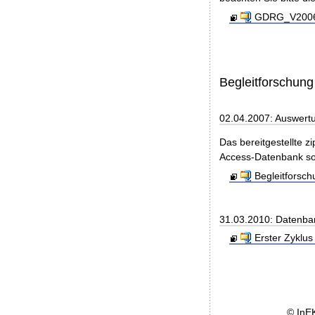
GDRG_V2006_
Begleitforschung
02.04.2007: Auswert
Das bereitgestellte z
Access-Datenbank so
Begleitforsc
31.03.2010: Datenba
Erster Zyklus
© InE