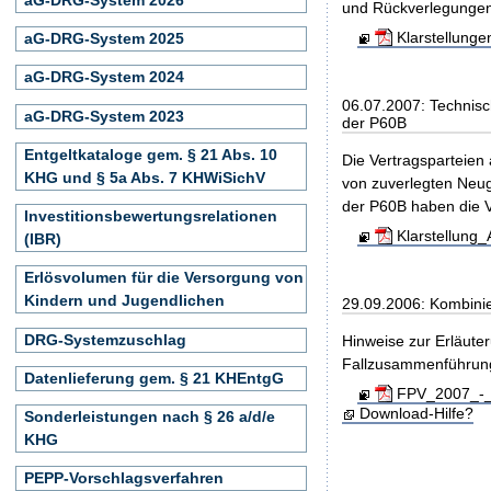
und Rückverlegungen (
Klarstellung
aG-DRG-System 2025
aG-DRG-System 2024
06.07.2007: Technisc
aG-DRG-System 2023
der P60B
Entgeltkataloge gem. § 21 Abs. 10
Die Vertragsparteien
KHG und § 5a Abs. 7 KHWiSichV
von zuverlegten Neu
der P60B haben die V
Investitionsbewertungsrelationen
Klarstellung
(IBR)
Erlösvolumen für die Versorgung von
Kindern und Jugendlichen
29.09.2006: Kombini
DRG-Systemzuschlag
Hinweise zur Erläute
Fallzusammenführun
Datenlieferung gem. § 21 KHEntgG
FPV_2007_-_H
Download-Hilfe?
Sonderleistungen nach § 26 a/d/e
KHG
PEPP-Vorschlagsverfahren