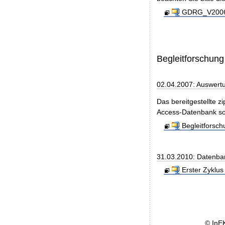
GDRG_V2006_
Begleitforschung
02.04.2007: Auswert
Das bereitgestellte z
Access-Datenbank so
Begleitforsc
31.03.2010: Datenba
Erster Zyklus
© InE