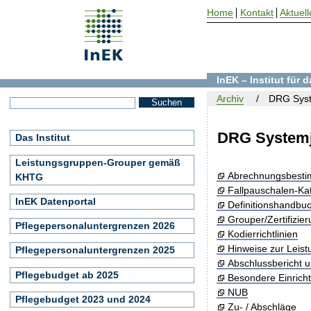
Home
Kontakt
Aktuell
InEK – Institut für
Archiv
DRG Syst
DRG Systemj
Das Institut
Leistungsgruppen-Grouper gemäß
Abrechnungsbest
KHTG
Fallpauschalen-Ka
InEK Datenportal
Definitionshandbu
Grouper/Zertifizie
Pflegepersonaluntergrenzen 2026
Kodierrichtlinien
Hinweise zur Leis
Pflegepersonaluntergrenzen 2025
Abschlussbericht 
Pflegebudget ab 2025
Besondere Einrich
NUB
Pflegebudget 2023 und 2024
Zu- / Abschläge