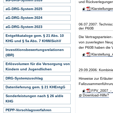
und Rückverlegungen (
Klarstellung
aG-DRG-System 2025
aG-DRG-System 2024
06.07.2007: Technisc
aG-DRG-System 2023
der P60B
Entgeltkataloge gem. § 21 Abs. 10
Die Vertragsparteien
KHG und § 5a Abs. 7 KHWiSichV
von zuverlegten Neu
der P60B haben die V
Investitionsbewertungsrelationen
Klarstellung
(IBR)
Erlösvolumen für die Versorgung von
Kindern und Jugendlichen
29.09.2006: Kombini
DRG-Systemzuschlag
Hinweise zur Erläute
Fallzusammenführun
Datenlieferung gem. § 21 KHEntgG
FPV_2007_-_H
Download-Hilfe?
Sonderleistungen nach § 26 a/d/e
KHG
PEPP-Vorschlagsverfahren