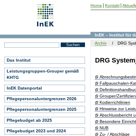
Home
Kontakt
Aktuell
InEK – Institut für
Archiv
DRG Syst
DRG Systemj
Das Institut
Leistungsgruppen-Grouper gemäß
Abrechnungsbest
KHTG
Fallpauschalen-Ka
InEK Datenportal
Definitionshandbu
Grouper/Zertifizie
Pflegepersonaluntergrenzen 2026
Kodierrichtlinien
Hinweise zur Leis
Pflegepersonaluntergrenzen 2025
Abschlussbericht 
Pflegebudget ab 2025
Besondere Einrich
NUB
Pflegebudget 2023 und 2024
Zu- / Abschläge