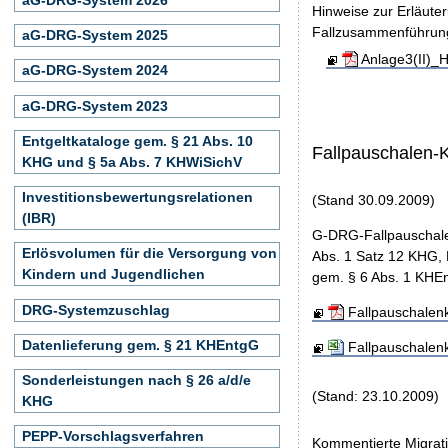
Hinweise zur Erläute
Fallzusammenführun
aG-DRG-System 2025
Anlage3(II)_
aG-DRG-System 2024
aG-DRG-System 2023
Entgeltkataloge gem. § 21 Abs. 10
Fallpauschalen-
KHG und § 5a Abs. 7 KHWiSichV
Investitionsbewertungsrelationen
(Stand 30.09.2009)
(IBR)
G-DRG-Fallpauschale
Erlösvolumen für die Versorgung von
Abs. 1 Satz 12 KHG, 
Kindern und Jugendlichen
gem. § 6 Abs. 1 KHEn
DRG-Systemzuschlag
Fallpauschalen
Datenlieferung gem. § 21 KHEntgG
Fallpauschalen
Sonderleistungen nach § 26 a/d/e
(Stand: 23.10.2009)
KHG
PEPP-Vorschlagsverfahren
Kommentierte Migrati