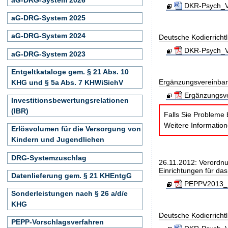
DKR-Psych_Ve
aG-DRG-System 2025
aG-DRG-System 2024
Deutsche Kodierrichtl
DKR-Psych_Ve
aG-DRG-System 2023
Entgeltkataloge gem. § 21 Abs. 10
Ergänzungsvereinbar
KHG und § 5a Abs. 7 KHWiSichV
Ergänzungsve
Investitionsbewertungsrelationen
(IBR)
Falls Sie Probleme 
Weitere Informatio
Erlösvolumen für die Versorgung von
Kindern und Jugendlichen
DRG-Systemzuschlag
26.11.2012: Verordnu
Einrichtungen für da
Datenlieferung gem. § 21 KHEntgG
PEPPV2013_B
Sonderleistungen nach § 26 a/d/e
KHG
Deutsche Kodierricht
PEPP-Vorschlagsverfahren