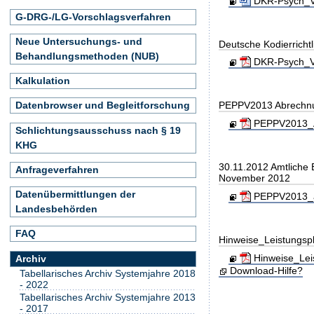
DKR-Psych_Ve
G-DRG-/LG-Vorschlagsverfahren
Neue Untersuchungs- und
Deutsche Kodierricht
Behandlungsmethoden (NUB)
DKR-Psych_Ve
Kalkulation
Datenbrowser und Begleitforschung
PEPPV2013 Abrechn
PEPPV2013_A
Schlichtungsausschuss nach § 19
KHG
30.11.2012 Amtliche
Anfrageverfahren
November 2012
Datenübermittlungen der
PEPPV2013_am
Landesbehörden
FAQ
Hinweise_Leistungs
Hinweise_Lei
Archiv
Download-Hilfe?
Tabellarisches Archiv Systemjahre 2018
- 2022
Tabellarisches Archiv Systemjahre 2013
- 2017