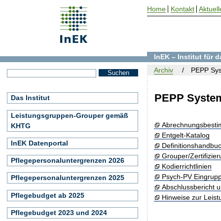
Home
Kontakt
Aktuell
InEK – Institut für
Archiv
PEPP Sys
PEPP System
Das Institut
Leistungsgruppen-Grouper gemäß
Abrechnungsbest
KHTG
Entgelt-Katalog
InEK Datenportal
Definitionshandbu
Grouper/Zertifizie
Pflegepersonaluntergrenzen 2026
Kodierrichtlinien
Psych-PV Eingrup
Pflegepersonaluntergrenzen 2025
Abschlussbericht 
Pflegebudget ab 2025
Hinweise zur Leis
Pflegebudget 2023 und 2024