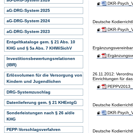
DKR-Psych_Ve
aG-DRG-System 2025
aG-DRG-System 2024
Deutsche Kodierrichtl
DKR-Psych_Ve
aG-DRG-System 2023
Entgeltkataloge gem. § 21 Abs. 10
Ergänzungsvereinbar
KHG und § 5a Abs. 7 KHWiSichV
Ergänzungsve
Investitionsbewertungsrelationen
(IBR)
26.11.2012: Verordnu
Erlösvolumen für die Versorgung von
Einrichtungen für da
Kindern und Jugendlichen
PEPPV2013_B
DRG-Systemzuschlag
Datenlieferung gem. § 21 KHEntgG
Deutsche Kodierricht
DKR-Psych_Ve
Sonderleistungen nach § 26 a/d/e
KHG
PEPP-Vorschlagsverfahren
Deutsche Kodierricht