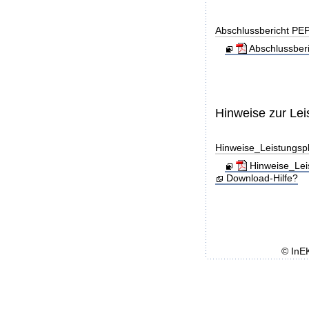
Abschlussbericht PE
Abschlussber
Hinweise zur Le
Hinweise_Leistungs
Hinweise_Lei
Download-Hilfe?
© InE