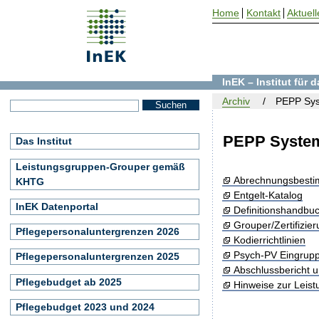
Home
Kontakt
Aktuell
InEK – Institut für
Archiv
PEPP Sys
PEPP System
Das Institut
Leistungsgruppen-Grouper gemäß
Abrechnungsbest
KHTG
Entgelt-Katalog
InEK Datenportal
Definitionshandbu
Grouper/Zertifizie
Pflegepersonaluntergrenzen 2026
Kodierrichtlinien
Psych-PV Eingrup
Pflegepersonaluntergrenzen 2025
Abschlussbericht 
Pflegebudget ab 2025
Hinweise zur Leis
Pflegebudget 2023 und 2024