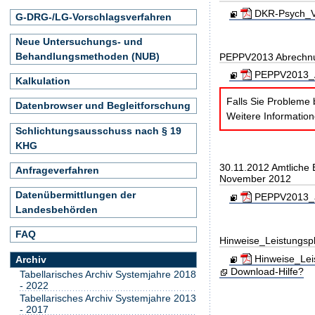
DKR-Psych_Ve
G-DRG-/LG-Vorschlagsverfahren
Neue Untersuchungs- und
Behandlungsmethoden (NUB)
PEPPV2013 Abrechn
PEPPV2013_A
Kalkulation
Falls Sie Probleme 
Datenbrowser und Begleitforschung
Weitere Informatio
Schlichtungsausschuss nach § 19
KHG
30.11.2012 Amtliche
Anfrageverfahren
November 2012
Datenübermittlungen der
PEPPV2013_am
Landesbehörden
FAQ
Hinweise_Leistungs
Hinweise_Lei
Archiv
Download-Hilfe?
Tabellarisches Archiv Systemjahre 2018
- 2022
Tabellarisches Archiv Systemjahre 2013
- 2017