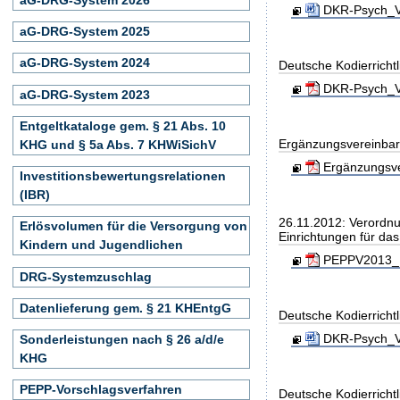
DKR-Psych_Ve
aG-DRG-System 2025
aG-DRG-System 2024
Deutsche Kodierrichtl
DKR-Psych_Ve
aG-DRG-System 2023
Entgeltkataloge gem. § 21 Abs. 10
Ergänzungsvereinbar
KHG und § 5a Abs. 7 KHWiSichV
Ergänzungsve
Investitionsbewertungsrelationen
(IBR)
26.11.2012: Verordnu
Erlösvolumen für die Versorgung von
Einrichtungen für da
Kindern und Jugendlichen
PEPPV2013_B
DRG-Systemzuschlag
Datenlieferung gem. § 21 KHEntgG
Deutsche Kodierricht
DKR-Psych_Ve
Sonderleistungen nach § 26 a/d/e
KHG
PEPP-Vorschlagsverfahren
Deutsche Kodierricht