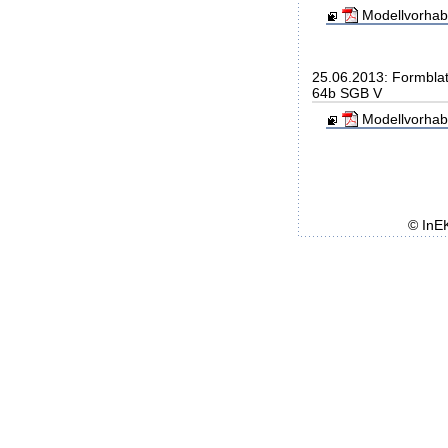
Modellvorhab
25.06.2013: Formbla
64b SGB V
Modellvorhab
© InE