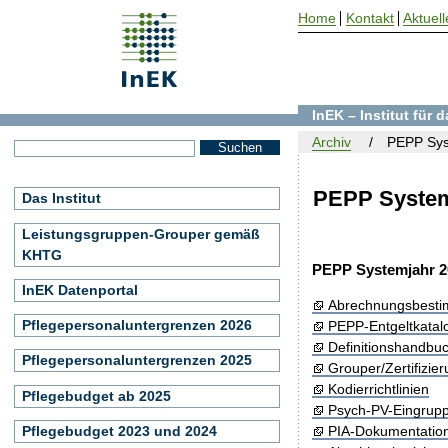
Home
Kontakt
Aktuell
InEK – Institut für
Archiv
PEPP Sys
PEPP System
Das Institut
Leistungsgruppen-Grouper gemäß
KHTG
PEPP Systemjahr 2
InEK Datenportal
Abrechnungsbest
Pflegepersonaluntergrenzen 2026
PEPP-Entgeltkatal
Definitionshandbu
Pflegepersonaluntergrenzen 2025
Grouper/Zertifizie
Kodierrichtlinien
Pflegebudget ab 2025
Psych-PV-Eingrup
Pflegebudget 2023 und 2024
PIA-Dokumentatio