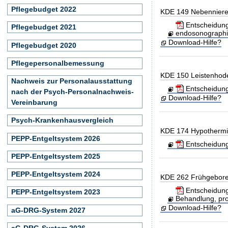
Pflegebudget 2022
KDE 149 Nebenniere,
Entscheidung
Pflegebudget 2021
endosonographis
Download-Hilfe?
Pflegebudget 2020
Pflegepersonalbemessung
KDE 150 Leistenhode
Nachweis zur Personalausstattung
Entscheidung
nach der Psych-Personalnachweis-
Download-Hilfe?
Vereinbarung
Psych-Krankenhausvergleich
KDE 174 Hypotherm
PEPP-Entgeltsystem 2026
Entscheidung
PEPP-Entgeltsystem 2025
PEPP-Entgeltsystem 2024
KDE 262 Frühgeboren
Entscheidung
PEPP-Entgeltsystem 2023
Behandlung, pro
Download-Hilfe?
aG-DRG-System 2027
aG-DRG-System 2026