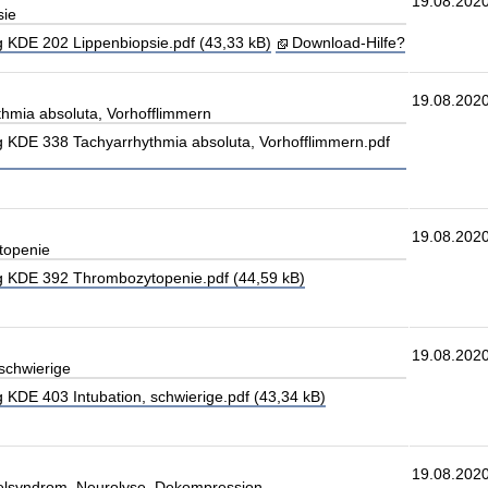
19.08.202
sie
 KDE 202 Lippenbiopsie.pdf (43,33 kB)
Download-Hilfe?
19.08.202
hmia absoluta, Vorhofflimmern
 KDE 338 Tachyarrhythmia absoluta, Vorhofflimmern.pdf
19.08.202
topenie
 KDE 392 Thrombozytopenie.pdf (44,59 kB)
19.08.202
schwierige
KDE 403 Intubation, schwierige.pdf (43,34 kB)
19.08.202
elsyndrom, Neurolyse, Dekompression