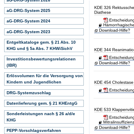
KDE 326 Rektussche
aG-DRG-System 2025
Diathese
Entscheidung
aG-DRG-System 2024
Hämorrhagische 
Download-Hilfe?
aG-DRG-System 2023
Entgeltkataloge gem. § 21 Abs. 10
KHG und § 5a Abs. 7 KHWiSichV
KDE 344 Reanimation
Entscheidung
Investitionsbewertungsrelationen
Download-Hilfe?
(IBR)
Erlösvolumen für die Versorgung von
Kindern und Jugendlichen
KDE 454 Cholestase
Entscheidung
DRG-Systemzuschlag
Datenlieferung gem. § 21 KHEntgG
KDE 533 Klappenvitie
Sonderleistungen nach § 26 a/d/e
Entscheidung
KHG
Mitralinsuffizien
Download-Hilfe?
PEPP-Vorschlagsverfahren