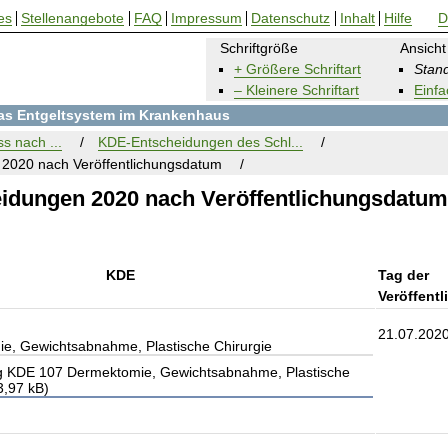
es
Stellenangebote
FAQ
Impressum
Datenschutz
Inhalt
Hilfe
D
Schriftgröße
Ansicht
+ Größere Schriftart
Stand
– Kleinere Schriftart
Einfa
 das Entgeltsystem im Krankenhaus
s nach ...
KDE-Entscheidungen des Schl...
2020 nach Veröffentlichungsdatum
idungen 2020 nach Veröffentlichungsdatum
KDE
Tag der
Veröffent
21.07.202
, Gewichtsabnahme, Plastische Chirurgie
 KDE 107 Dermektomie, Gewichtsabnahme, Plastische
3,97 kB)