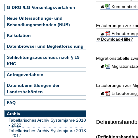
Kommentierte
G-DRG-/LG-Vorschlagsverfahren
Neue Untersuchungs- und
Behandlungsmethoden (NUB)
Erläuterungen zur ko
Erlaeuterung
Kalkulation
Download-Hilfe?
Datenbrowser und Begleitforschung
Schlichtungsausschuss nach § 19
Migrationstabelle zw
KHG
Migrationsta
Anfrageverfahren
Erläuterungen zur Mig
Datenübermittlungen der
Landesbehörden
Erlaeuterung
FAQ
Archiv
Tabellarisches Archiv Systemjahre 2018
Definitionshand
- 2022
Tabellarisches Archiv Systemjahre 2013
- 2017
(Definitionshandbu