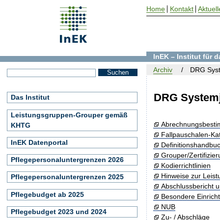
Home
Kontakt
Aktuell
InEK – Institut für
Archiv
DRG Syst
DRG Systemj
Das Institut
Leistungsgruppen-Grouper gemäß
Abrechnungsbest
KHTG
Fallpauschalen-Ka
InEK Datenportal
Definitionshandbu
Grouper/Zertifizie
Pflegepersonaluntergrenzen 2026
Kodierrichtlinien
Hinweise zur Leis
Pflegepersonaluntergrenzen 2025
Abschlussbericht 
Pflegebudget ab 2025
Besondere Einrich
NUB
Pflegebudget 2023 und 2024
Zu- / Abschläge