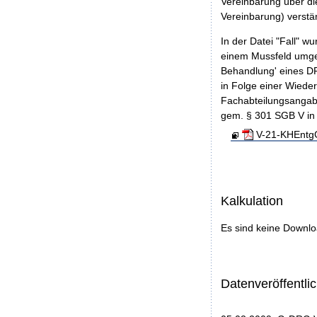
Vereinbarung über d
Vereinbarung) verstän
In der Datei "Fall" w
einem Mussfeld umge
Behandlung' eines DR
in Folge einer Wiede
Fachabteilungsangabe
gem. § 301 SGB V in 
V-21-KHEntgG
Kalkulation
Es sind keine Downl
Datenveröffentl