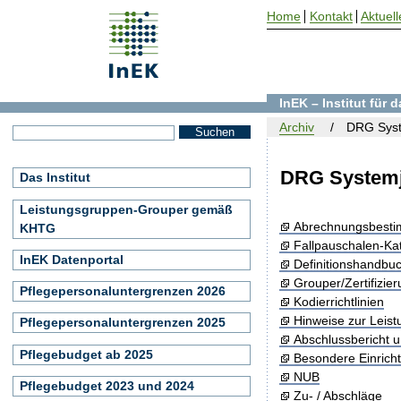
Home
Kontakt
Aktuell
InEK – Institut für
Archiv
DRG Syst
DRG Systemj
Das Institut
Leistungsgruppen-Grouper gemäß
Abrechnungsbest
KHTG
Fallpauschalen-Ka
InEK Datenportal
Definitionshandbu
Grouper/Zertifizie
Pflegepersonaluntergrenzen 2026
Kodierrichtlinien
Hinweise zur Leis
Pflegepersonaluntergrenzen 2025
Abschlussbericht 
Pflegebudget ab 2025
Besondere Einrich
NUB
Pflegebudget 2023 und 2024
Zu- / Abschläge