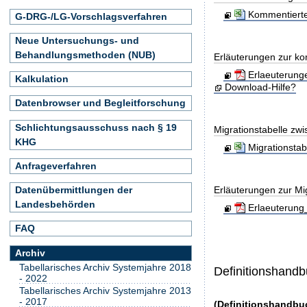
Kommentierte
G-DRG-/LG-Vorschlagsverfahren
Neue Untersuchungs- und
Behandlungsmethoden (NUB)
Erläuterungen zur ko
Erlaeuterung
Kalkulation
Download-Hilfe?
Datenbrowser und Begleitforschung
Schlichtungsausschuss nach § 19
Migrationstabelle zw
KHG
Migrationsta
Anfrageverfahren
Erläuterungen zur Mig
Datenübermittlungen der
Landesbehörden
Erlaeuterung
FAQ
Archiv
Tabellarisches Archiv Systemjahre 2018
Definitionshand
- 2022
Tabellarisches Archiv Systemjahre 2013
- 2017
(Definitionshandbu