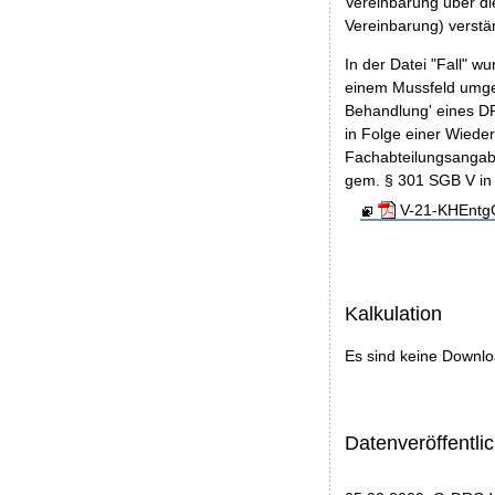
Vereinbarung über d
Vereinbarung) verstän
In der Datei "Fall" w
einem Mussfeld umge
Behandlung' eines DR
in Folge einer Wiede
Fachabteilungsangabe
gem. § 301 SGB V in 
V-21-KHEntgG
Kalkulation
Es sind keine Downl
Datenveröffentl