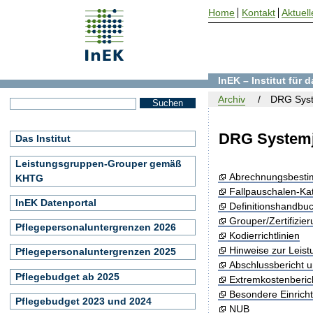
Home
Kontakt
Aktuell
InEK – Institut für
Archiv
DRG Syst
DRG Systemj
Das Institut
Leistungsgruppen-Grouper gemäß
Abrechnungsbest
KHTG
Fallpauschalen-Ka
InEK Datenportal
Definitionshandbu
Grouper/Zertifizie
Pflegepersonaluntergrenzen 2026
Kodierrichtlinien
Hinweise zur Leis
Pflegepersonaluntergrenzen 2025
Abschlussbericht 
Pflegebudget ab 2025
Extremkostenberic
Besondere Einrich
Pflegebudget 2023 und 2024
NUB