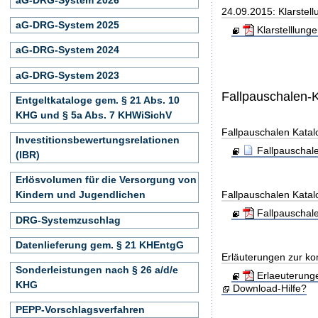
24.09.2015: Klarste
aG-DRG-System 2025
Klarstelllun
aG-DRG-System 2024
aG-DRG-System 2023
Fallpauschalen-
Entgeltkataloge gem. § 21 Abs. 10
KHG und § 5a Abs. 7 KHWiSichV
Fallpauschalen Kata
Investitionsbewertungsrelationen
Fallpauschal
(IBR)
Erlösvolumen für die Versorgung von
Fallpauschalen Kata
Kindern und Jugendlichen
Fallpauschal
DRG-Systemzuschlag
Datenlieferung gem. § 21 KHEntgG
Erläuterungen zur ko
Sonderleistungen nach § 26 a/d/e
Erlaeuterung
KHG
Download-Hilfe?
PEPP-Vorschlagsverfahren