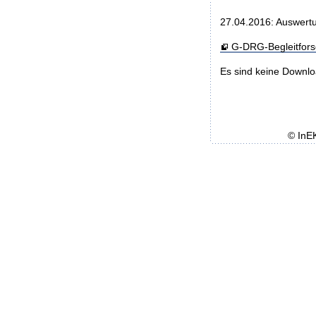
27.04.2016: Auswertu
G-DRG-Begleitfor
Es sind keine Downl
© InE