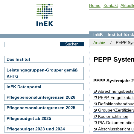
Home
Kontakt
Aktuell
InEK – Institut für
Archiv
PEPP Sys
PEPP System
Das Institut
Leistungsgruppen-Grouper gemäß
KHTG
PEPP Systemjahr 2
InEK Datenportal
Abrechnungsbest
Pflegepersonaluntergrenzen 2026
PEPP-Entgeltkatal
Definitionshandbu
Pflegepersonaluntergrenzen 2025
Grouper/Zertifizie
Kodierrichtlinien
Pflegebudget ab 2025
PIA-Dokumentatio
Pflegebudget 2023 und 2024
Abschlussbericht 