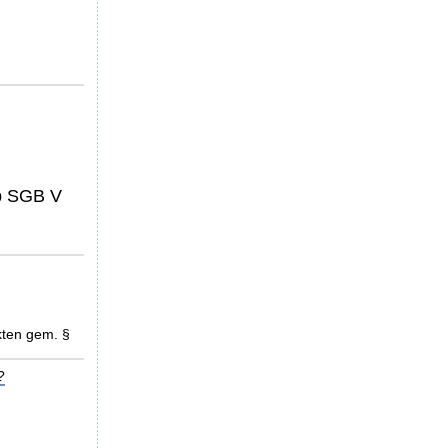
4b SGB V
kten gem. §
?