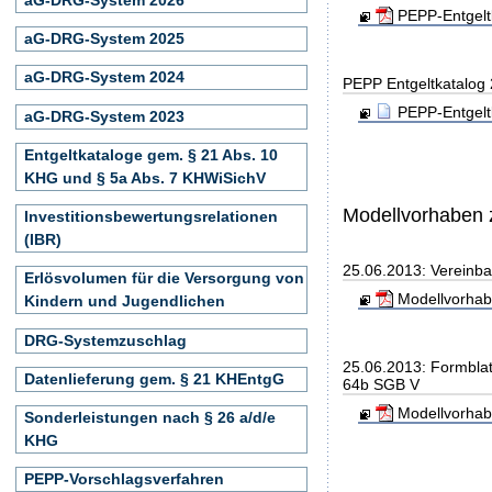
PEPP-Entgelt
aG-DRG-System 2025
aG-DRG-System 2024
PEPP Entgeltkatalog
PEPP-Entgelt
aG-DRG-System 2023
Entgeltkataloge gem. § 21 Abs. 10
KHG und § 5a Abs. 7 KHWiSichV
Modellvorhaben 
Investitionsbewertungsrelationen
(IBR)
25.06.2013: Vereinb
Erlösvolumen für die Versorgung von
Modellvorhab
Kindern und Jugendlichen
DRG-Systemzuschlag
25.06.2013: Formbla
Datenlieferung gem. § 21 KHEntgG
64b SGB V
Modellvorhab
Sonderleistungen nach § 26 a/d/e
KHG
PEPP-Vorschlagsverfahren