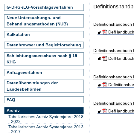
Definitionshand
G-DRG-/LG-Vorschlagsverfahren
Neue Untersuchungs- und
Behandlungsmethoden (NUB)
Definitionshandbuch
DefHandbuch
Kalkulation
Datenbrowser und Begleitforschung
Definitionshandbuch
Schlichtungsausschuss nach § 19
DefHandbuch
KHG
Anfrageverfahren
Definitionshandbuch
Datenübermittlungen der
Definitionsh
Landesbehörden
FAQ
Definitionshandbuch
Archiv
DefHandbuch_
Tabellarisches Archiv Systemjahre 2018
- 2022
Tabellarisches Archiv Systemjahre 2013
- 2017