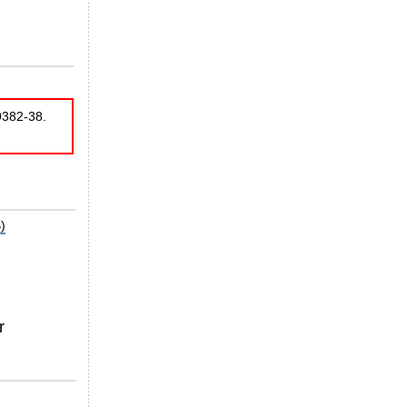
9382-38.
)
r